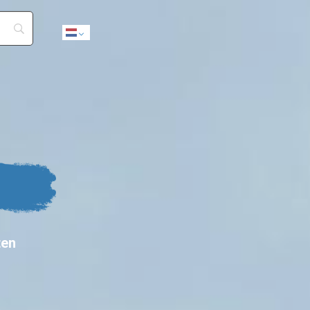
Dutch
ten