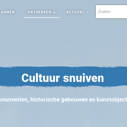
LANNER
ONTDEKKEN
ACTUEEL
Cultuur snuiven
numenten, historische gebouwen en kunstobjec