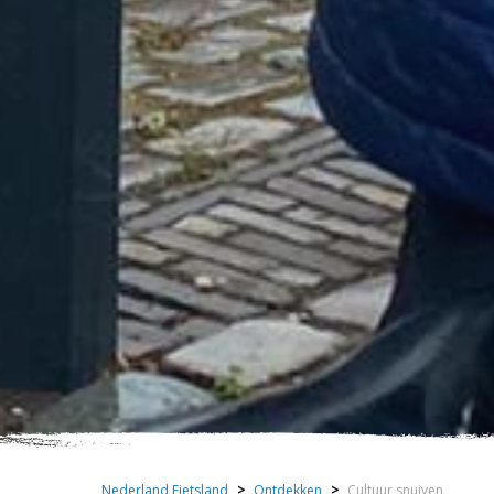
Nederland Fietsland
>
Ontdekken
>
Cultuur snuiven