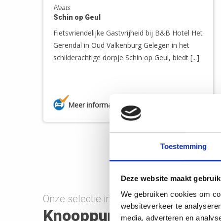
Plaats
Schin op Geul
Fietsvriendelijke Gastvrijheid bij B&B Hotel Het
Gerendal in Oud Valkenburg Gelegen in het
schilderachtige dorpje Schin op Geul, biedt [...]
Meer informatie
56
56
Toestemming
Deze website maakt gebruik
We gebruiken cookies om cont
Onze selectie in Limburg
websiteverkeer te analyseren
Knooppuntroutes
media, adverteren en analys