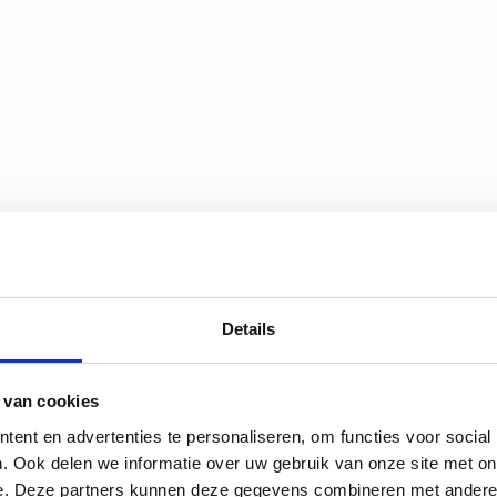
55
55
53
53
54
54
101
Details
06
 van cookies
ent en advertenties te personaliseren, om functies voor social
. Ook delen we informatie over uw gebruik van onze site met on
e. Deze partners kunnen deze gegevens combineren met andere i