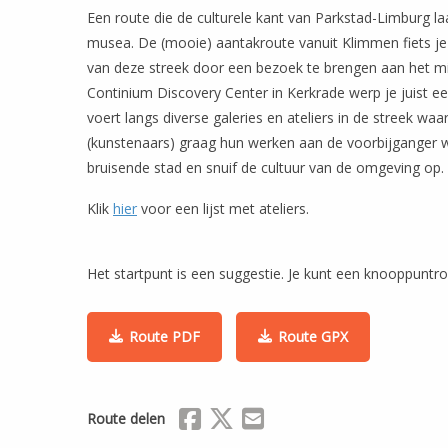
Een route die de culturele kant van Parkstad-Limburg laa
musea. De (mooie) aantakroute vanuit Klimmen fiets je 
van deze streek door een bezoek te brengen aan het m
Continium Discovery Center in Kerkrade werp je juist ee
voert langs diverse galeries en ateliers in de streek wa
(kunstenaars) graag hun werken aan de voorbijganger wi
bruisende stad en snuif de cultuur van de omgeving op.
Klik
hier
voor een lijst met ateliers.
Het startpunt is een suggestie. Je kunt een knooppuntr
Route PDF
Route GPX
Delen via Facebook
Delen via X (Twitter)
Delen via Mail
Route delen