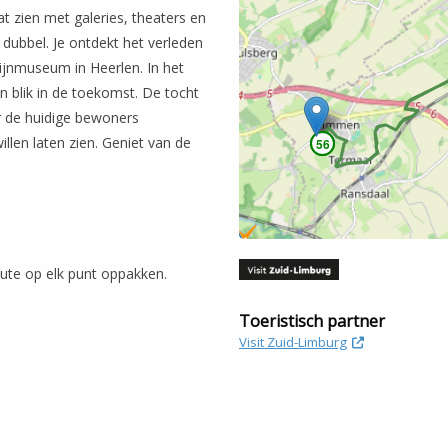
t zien met galeries, theaters en
dubbel. Je o
ntdekt het verleden
ijnmuseum in Heerlen. In het
n blik in de toekomst. De tocht
ar de huidige bewoners
llen laten zien. Geniet van de
56
56
oute op elk punt oppakken.
Toeristisch partner
Visit Zuid-Limburg