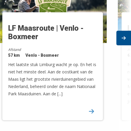
LF Maasroute | Venlo -
Boxmeer
L
Ne
Afstand
A
57 km
Venlo - Boxmeer
6
Leaflet
| ©
OpenStreetMap
Het laatste stuk Limburg wacht je op. En het is
N
niet het minste deel. Aan de oostkant van de
n
Maas ligt het grootste rivierduinengebied van
w
Nederland, beheerd onder de naam Nationaal
M
Park Maasduinen. Aan de [...]
e
j