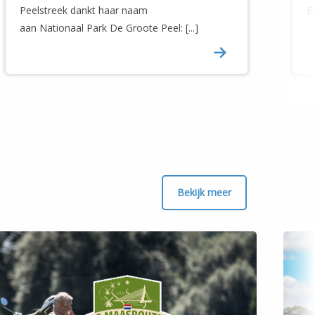
Peelstreek dankt haar naam
Ba
aan Nationaal Park De Groote Peel: [...]
Bekijk meer