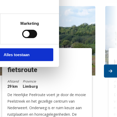
Marketing
Alles toestaan
De Heerlijke Peel
K
fietsroute
K
Ne
Afstand
Provincie
A
29 km
Limburg
3
De Heerlijke Peelroute voert je door de mooie
D
Peelstreek en het gezellige centrum van
v
Nederweert. Onderweg is er ruim keuze aan
m
rustplaatsen en horecagelegenheden. De
r