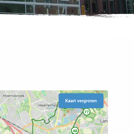
Kaart vergroten
76
77
48