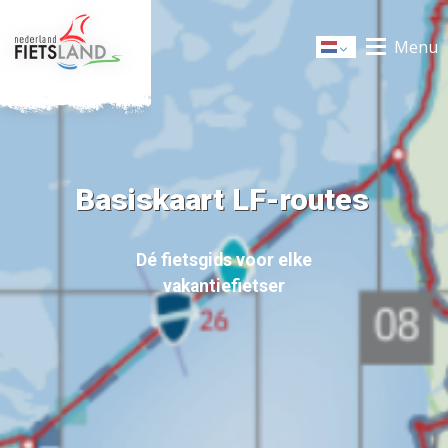
Menu
Dutch
Basiskaart LF-routes
Dé fietsgids voor elke
vakantiefietser