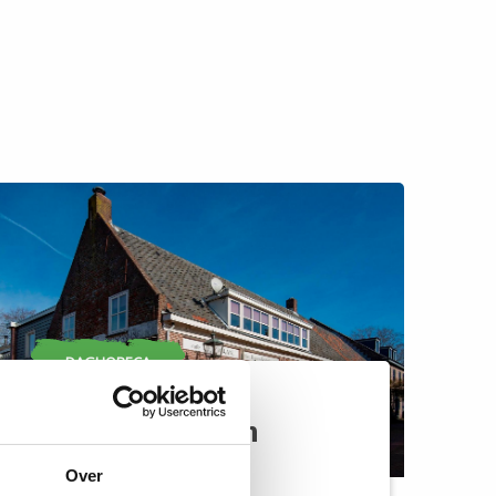
99
98
97
96
DAGHORECA
95
Eetcafé de Zwaan
01
Over
Plaats