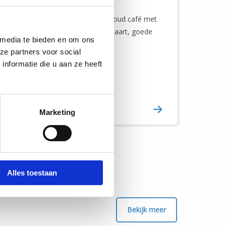
Heukelum
Café de Zwaan is een gezellig oud café met
een klein terras en een kleine kaart, goede
 media te bieden en om ons
koffie en dranken. [...]
ze partners voor social
nformatie die u aan ze heeft
Meer informatie
Marketing
Alles toestaan
Bekijk meer