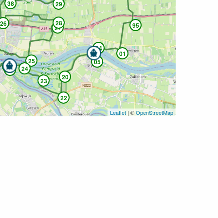
38
29
28
26
95
27
04
01
25
05
32
24
33
20
23
22
Leaflet
| ©
OpenStreetMap