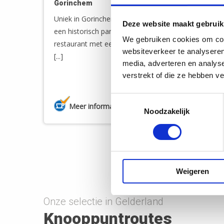
80
Gorinchem
31
Uniek in Gorinchem! Metropole, gevestigd in
Deze website maakt gebruik
een historisch pand in de binnenstad. Een
We gebruiken cookies om cont
restaurant met een warm en stads karakter,
websiteverkeer te analyseren
[...]
media, adverteren en analys
verstrekt of die ze hebben v
Toestemmingsselectie
Meer informatie
Noodzakelijk
Weigeren
Onze selectie in Gelderland
Knooppuntroutes