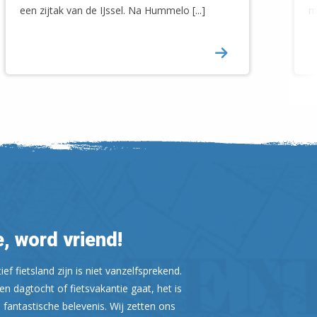
een zijtak van de IJssel. Na Hummelo [...]
m
Leaflet
| ©
OpenStreetMap
, word vriend!
ef fietsland zijn is niet vanzelfsprekend.
n dagtocht of fietsvakantie gaat, het is
 fantastische belevenis. Wij zetten ons