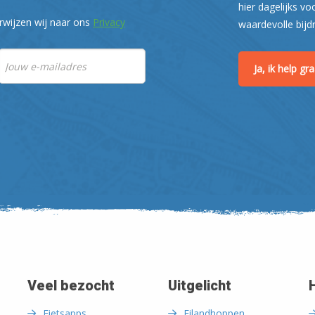
hier dagelijks vo
rwijzen wij naar ons
Privacy
waardevolle bijd
Ja, ik help g
Veel bezocht
Uitgelicht
Fietsapps
Eilandhoppen