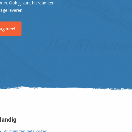
or in. Ook jij kunt hieraan een
rage leveren.
raag mee!
Handig
Wijzigingen fietsroutes