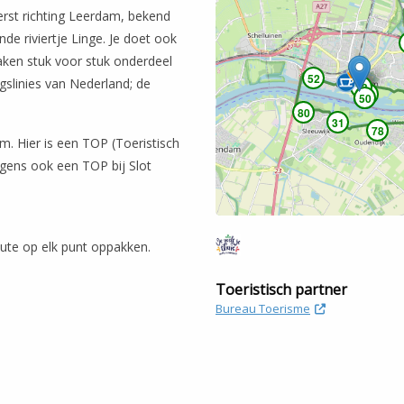
eerst richting Leerdam, bekend
nde riviertje Linge. Je doet ook
aken stuk voor stuk onderdeel
52
slinies van Nederland; de
23
50
50
50
80
31
78
m. Hier is een TOP (Toeristisch
rigens ook een TOP bij Slot
oute op elk punt oppakken.
Toeristisch partner
Bureau Toerisme