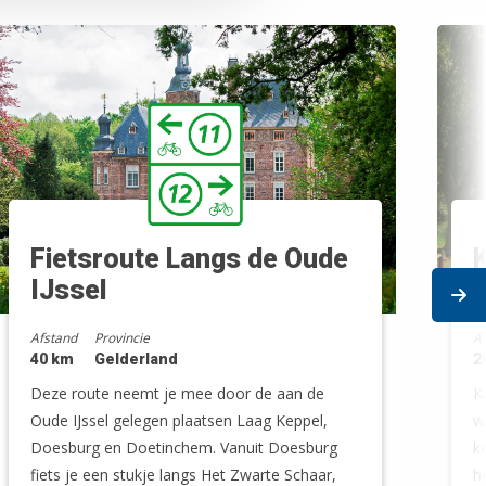
Fietsroute Langs de Oude
IJssel
Ne
Afstand
Provincie
A
40 km
Gelderland
2
Deze route neemt je mee door de aan de
K
Oude IJssel gelegen plaatsen Laag Keppel,
w
Doesburg en Doetinchem. Vanuit Doesburg
k
fiets je een stukje langs Het Zwarte Schaar,
h