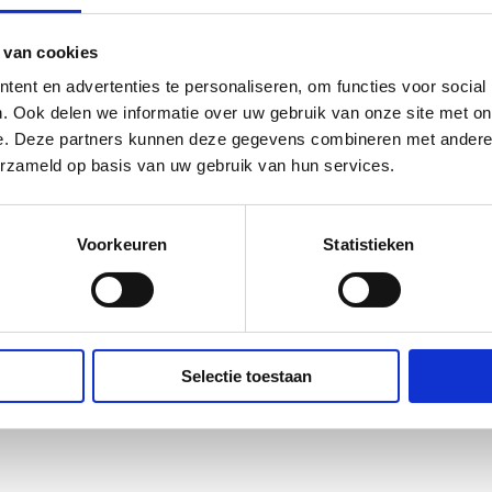
05
Asperen
32
24
33
78
Hotel De Schildkamp Heerlijk overnachten,
 van cookies
20
genieten van de natuur en lekker eten in onze
23
ent en advertenties te personaliseren, om functies voor social
Brasserie Dirk. 4 sterren Hotel De Schildkamp
. Ook delen we informatie over uw gebruik van onze site met on
[...]
22
e. Deze partners kunnen deze gegevens combineren met andere i
erzameld op basis van uw gebruik van hun services.
Meer informatie
Voorkeuren
Statistieken
Selectie toestaan