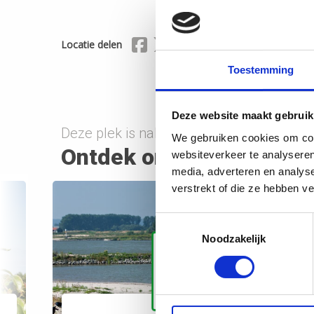
Delen via Facebook
Delen via X (Twitter)
Delen via Mail
Locatie delen
Toestemming
Deze website maakt gebruik
Deze plek is nabij onderstaande route(s)
We gebruiken cookies om cont
Ontdek onderweg
websiteverkeer te analyseren
media, adverteren en analys
verstrekt of die ze hebben v
Toestemmingsselectie
Noodzakelijk