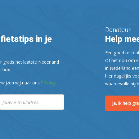
Donateur
fietstips in je
Help mee
Een goed recreati
Of het nou om ee
r gratis het laatste Nederland
in Nederland een
ilbox.
hier dagelijks vo
rwijzen wij naar ons
Privacy
waardevolle bijd
Ja, ik help g