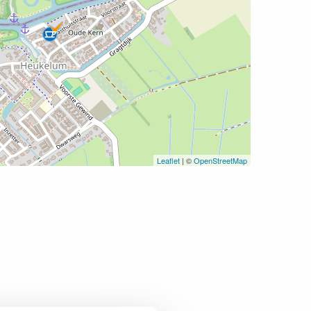
Leaflet
| ©
OpenStreetMap