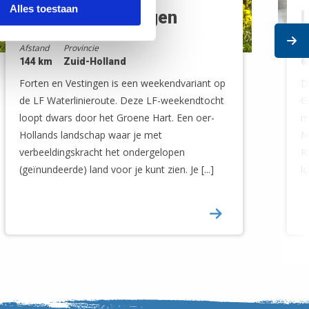
Alles toestaan
Forten en vestingen
Ne
Afstand
Provincie
A
144 km
Zuid-Holland
6
Forten en Vestingen is een weekendvariant op
D
de LF Waterlinieroute. Deze LF-weekendtocht
G
loopt dwars door het Groene Hart. Een oer-
m
Hollands landschap waar je met
N
verbeeldingskracht het ondergelopen
R
(geïnundeerde) land voor je kunt zien. Je [...]
l