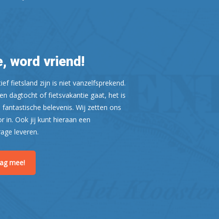
, word vriend!
Leaflet
| ©
OpenStreetMap
ef fietsland zijn is niet vanzelfsprekend.
n dagtocht of fietsvakantie gaat, het is
 fantastische belevenis. Wij zetten ons
or in. Ook jij kunt hieraan een
rage leveren.
raag mee!