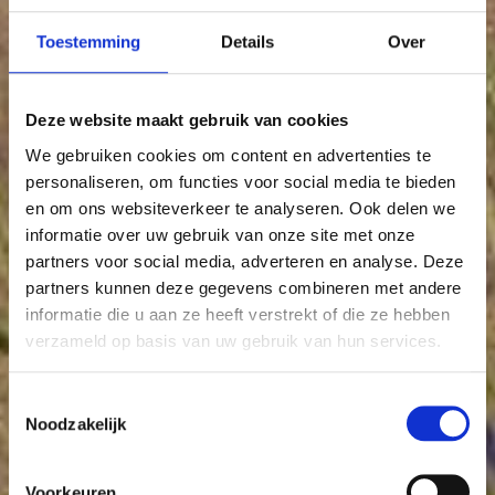
62
63
Toestemming
Details
Over
06
66
70
71
71
68
65
41
54
44
69
43
Deze website maakt gebruik van cookies
We gebruiken cookies om content en advertenties te
personaliseren, om functies voor social media te bieden
en om ons websiteverkeer te analyseren. Ook delen we
informatie over uw gebruik van onze site met onze
partners voor social media, adverteren en analyse. Deze
partners kunnen deze gegevens combineren met andere
informatie die u aan ze heeft verstrekt of die ze hebben
verzameld op basis van uw gebruik van hun services.
Toestemmingsselectie
Noodzakelijk
Voorkeuren