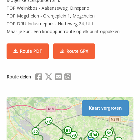
Mogelijke startpunten zijn:
TOP Welinkbos - Aaltenseweg, Dinxperlo
TOP Megchelen - Oranjeplein 1, Megchelen
TOP DRU Industriepark - Hutteweg 24, Ulft
Maar je kunt een knooppuntroute op elk punt oppakken.
Route PDF
Route GPX
Delen via Facebook
Delen via X (Twitter)
Delen via Mail
Delen via WhatsApp
Route delen
Leaflet
| ©
OpenStreetMap
Kaart vergroten
72
51
50
52
95
94
98