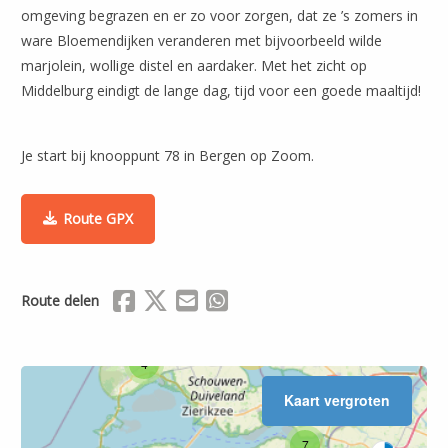
omgeving begrazen en er zo voor zorgen, dat ze ’s zomers in
ware Bloemendijken veranderen met bijvoorbeeld wilde
Leaflet
| ©
OpenStreetMap
marjolein, wollige distel en aardaker. Met het zicht op
Middelburg eindigt de lange dag, tijd voor een goede maaltijd!
Je start bij knooppunt 78 in Bergen op Zoom.
Route GPX
Delen via Facebook
Delen via X (Twitter)
Delen via Mail
Delen via WhatsApp
Route delen
4
14
4
Kaart vergroten
7