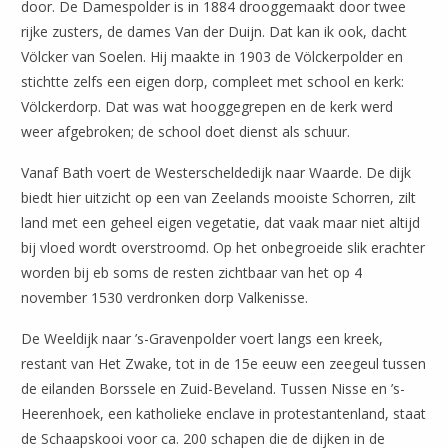
door. De Damespolder is in 1884 drooggemaakt door twee
rijke zusters, de dames Van der Duijn. Dat kan ik ook, dacht
Völcker van Soelen. Hij maakte in 1903 de Völckerpolder en
stichtte zelfs een eigen dorp, compleet met school en kerk:
Völckerdorp. Dat was wat hooggegrepen en de kerk werd
weer afgebroken; de school doet dienst als schuur.
Vanaf Bath voert de Westerscheldedijk naar Waarde. De dijk
biedt hier uitzicht op een van Zeelands mooiste Schorren, zilt
land met een geheel eigen vegetatie, dat vaak maar niet altijd
bij vloed wordt overstroomd. Op het onbegroeide slik erachter
worden bij eb soms de resten zichtbaar van het op 4
november 1530 verdronken dorp Valkenisse.
De Weeldijk naar ’s-Gravenpolder voert langs een kreek,
restant van Het Zwake, tot in de 15e eeuw een zeegeul tussen
de eilanden Borssele en Zuid-Beveland. Tussen Nisse en ’s-
Heerenhoek, een katholieke enclave in protestantenland, staat
de Schaapskooi voor ca. 200 schapen die de dijken in de