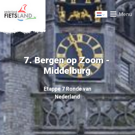
Menu
Dutch
7. Bergen op Zoom -
Middelburg
Etappe 7 Ronde van
Nederland