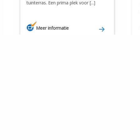
tuinterras. Een prima plek voor [...]
Meer informatie
De Ronde van Nederland in 21 etappes
Dit zie je onderweg!
Over de Ronde