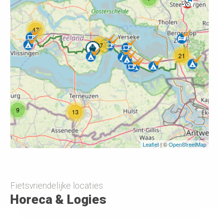
47
27
21
9
13
Leaflet
| ©
OpenStreetMap
19
Fietsvriendelijke locaties
Horeca & Logies