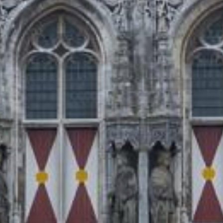
36
23
4
14
4
7