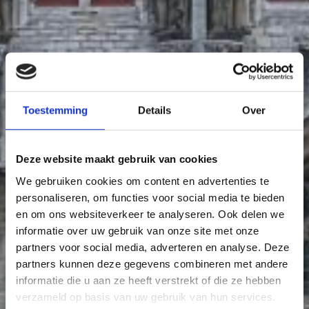
47
27
21
Toestemming
Details
Over
9
13
Deze website maakt gebruik van cookies
We gebruiken cookies om content en advertenties te
personaliseren, om functies voor social media te bieden
en om ons websiteverkeer te analyseren. Ook delen we
informatie over uw gebruik van onze site met onze
19
partners voor social media, adverteren en analyse. Deze
21
partners kunnen deze gegevens combineren met andere
21
informatie die u aan ze heeft verstrekt of die ze hebben
verzameld op basis van uw gebruik van hun services.