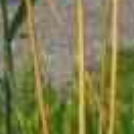
60
76
4
131
98
62
101
169