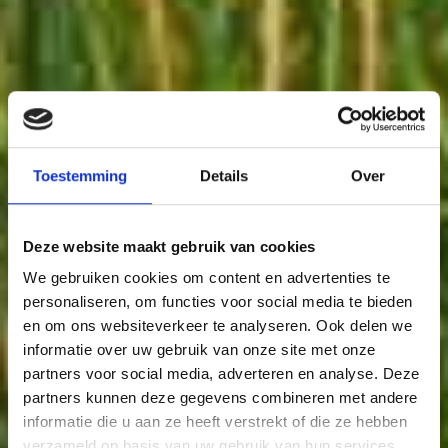
19
65
6
210
7
Toestemming
Details
Over
8
140
5
Deze website maakt gebruik van cookies
We gebruiken cookies om content en advertenties te
personaliseren, om functies voor social media te bieden
en om ons websiteverkeer te analyseren. Ook delen we
informatie over uw gebruik van onze site met onze
partners voor social media, adverteren en analyse. Deze
partners kunnen deze gegevens combineren met andere
129
informatie die u aan ze heeft verstrekt of die ze hebben
verzameld op basis van uw gebruik van hun services.