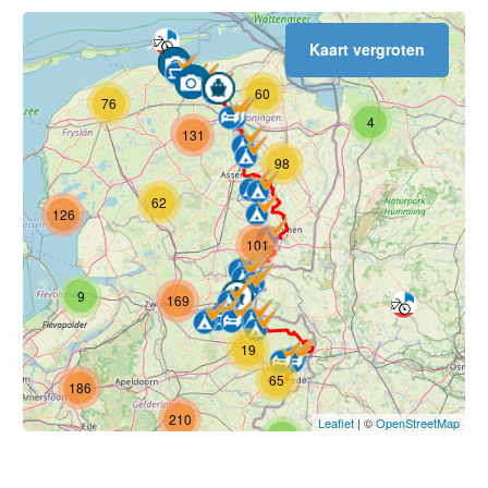
Kaart vergroten
60
76
4
131
98
62
3
126
101
9
169
19
65
186
210
Leaflet
| ©
OpenStreetMap
7
129