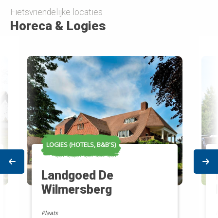
Fietsvriendelijke locaties
Leaflet
| ©
OpenStreetMap
Horeca & Logies
LOGIES (HOTELS, B&B'S)
Prev
Ne
Landgoed De
Wilmersberg
Plaats