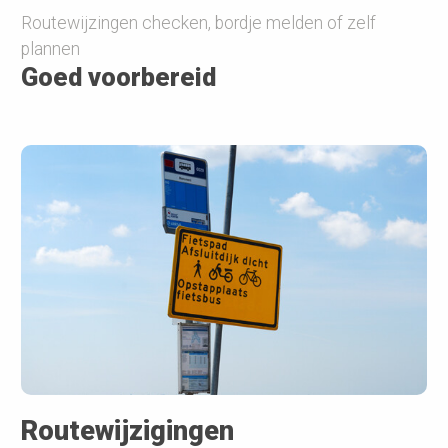
Routewijzingen checken, bordje melden of zelf
plannen
Goed voorbereid
Routewijzigingen