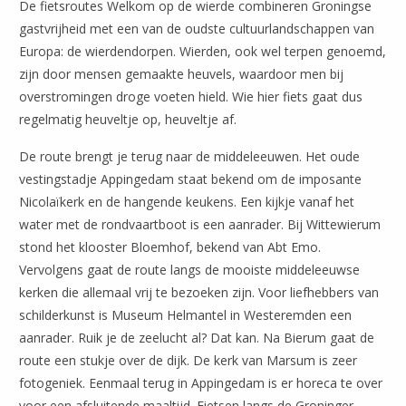
De fietsroutes Welkom op de wierde combineren Groningse
gastvrijheid met een van de oudste cultuurlandschappen van
Europa: de wierdendorpen. Wierden, ook wel terpen genoemd,
zijn door mensen gemaakte heuvels, waardoor men bij
overstromingen droge voeten hield. Wie hier fiets gaat dus
regelmatig heuveltje op, heuveltje af.
De route brengt je terug naar de middeleeuwen. Het oude
vestingstadje Appingedam staat bekend om de imposante
Nicolaïkerk en de hangende keukens. Een kijkje vanaf het
water met de rondvaartboot is een aanrader. Bij Wittewierum
stond het klooster Bloemhof, bekend van Abt Emo.
Vervolgens gaat de route langs de mooiste middeleeuwse
kerken die allemaal vrij te bezoeken zijn. Voor liefhebbers van
schilderkunst is Museum Helmantel in Westeremden een
aanrader. Ruik je de zeelucht al? Dat kan. Na Bierum gaat de
route een stukje over de dijk. De kerk van Marsum is zeer
fotogeniek. Eenmaal terug in Appingedam is er horeca te over
voor een afsluitende maaltijd. Fietsen langs de Groninger