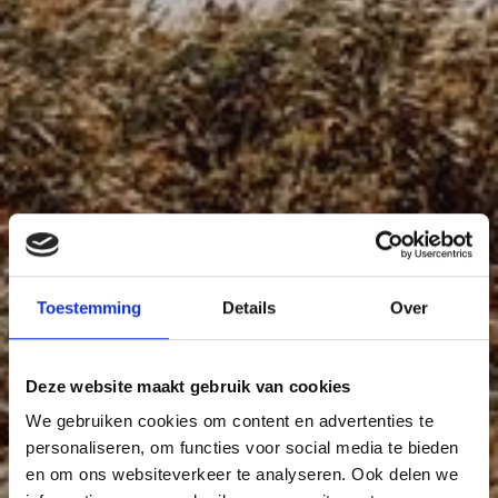
22
20
14
23
25
06
02
01
Toestemming
Details
Over
63
61
62
79
77
66
67
60
59
58
Deze website maakt gebruik van cookies
57
07
03
We gebruiken cookies om content en advertenties te
68
personaliseren, om functies voor social media te bieden
en om ons websiteverkeer te analyseren. Ook delen we