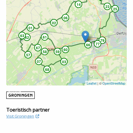
14
23
25
06
02
01
63
61
62
79
77
66
67
60
58
59
57
07
03
68
Leaflet
| ©
OpenStreetMap
Toeristisch partner
Visit Groningen