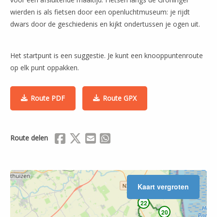
Leaflet
| ©
OpenStreetMap
wierden is als fietsen door een openluchtmuseum: je rijdt
dwars door de geschiedenis en kijkt ondertussen je ogen uit.
Het startpunt is een suggestie. Je kunt een knooppuntenroute
op elk punt oppakken.
Route PDF
Route GPX
Delen via Facebook
Delen via X (Twitter)
Delen via Mail
Delen via WhatsApp
Route delen
Kaart vergroten
22
20