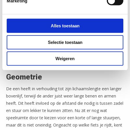
Marketing
De onderdelen van je vakantiefiets
Een fiets bestaat uit wel 300 losse onderdelen, waarvan je
Alles toestaan
frame de basis van jouw fiets vormt. Dit is wat ons betreft het
belangrijkste onderdeel. Ieder frame heeft zijn eigen
Selectie toestaan
geometrie, wat uiteindelijk zorgt of de fiets voor jou prettig
fietst. De keuze zal afhankelijk zijn van de verhoudingen van
Weigeren
jouw lichaam.
Geometrie
De een heeft in verhouding tot zijn lichaamslengte een langer
bovenlijf, terwijl de ander juist weer lange benen en armen
heeft. Dit heeft invloed op de afstand die nodig is tussen zadel
en stuur om lekker te kunnen zitten. Nu zit er nog wat
speelruimte door te kiezen voor een korte of lange stuurpen,
maar dit is niet oneindig. Ongeacht op welke fiets je rijdt, kent