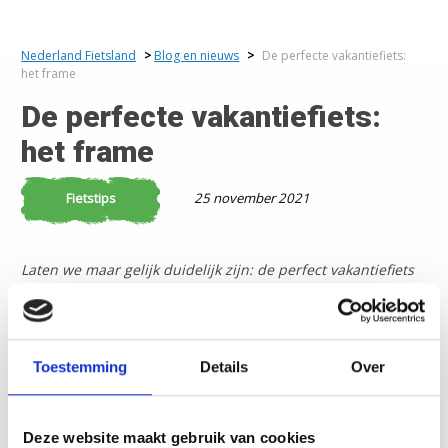
Nederland Fietsland
>
Blog en nieuws
>
De perfecte vakantiefiets:
het frame
De perfecte vakantiefiets:
het frame
Fietstips
25 november 2021
Laten we maar gelijk duidelijk zijn: de perfect vakantiefiets
bestaat niet. Zoveel mensen, zoveel wensen. Dat geldt dus
ook voor de vakantiefiets. Om je een beetje wegwijs te
maken in het enorme aanbod hebben we een aantal
Toestemming
Details
Over
belangrijke verschillen voor je op een rij gezet. In dit artikel
vertellen we je meer over de geometrie en het materiaal
van het frame.
Deze website maakt gebruik van cookies