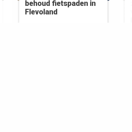
behoud fietspaden in
Flevoland
In Flevoland worden steeds vaker
fietspaden in bossen en natuurgebieden
gesloten. Door slecht onderhoud zijn ze
onveilig geworden. NTFU en
Fietsersbond zijn een petitie gestart,
om aandacht te vragen voor het
behoud en goed onderhoud van deze
recreatieve fietspaden.
Nieuwsbrief
Inspiratie en fietstips in je
mailbox