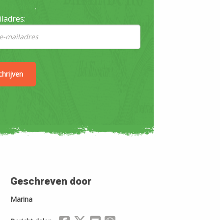
y Statement
.
ladres:
Geschreven door
Marina