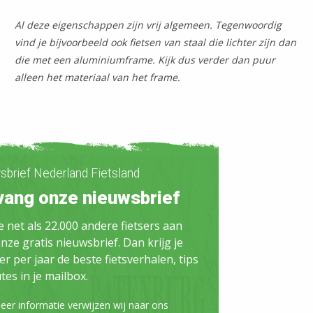
Al deze eigenschappen zijn vrij algemeen. Tegenwoordig
vind je bijvoorbeeld ook fietsen van staal die lichter zijn dan
die met een aluminiumframe. Kijk dus verder dan puur
alleen het materiaal van het frame.
brief Nederland Fietsland
vang onze nieuwsbrief
e net als 22.000 andere fietsers aan
nze gratis nieuwsbrief. Dan krijg je
er per jaar de beste fietsverhalen, tips
tes in je mailbox.
er informatie verwijzen wij naar ons