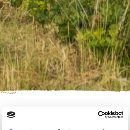
Nederland Fietsland
>
Blog en nieuws
>
Nieuwe route in de
Achterhoek: ‘Ode aan het landschap’