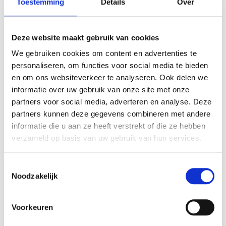
Nieuwe route in de
Toestemming
Details
Over
Achterhoek: ‘Ode aan het
landschap’
Deze website maakt gebruik van cookies
We gebruiken cookies om content en advertenties te
Nieuws
17 maart 2025
personaliseren, om functies voor social media te bieden
en om ons websiteverkeer te analyseren. Ook delen we
informatie over uw gebruik van onze site met onze
De Achterhoek heeft een nieuwe langeafstandsfietsroute
partners voor social media, adverteren en analyse. Deze
gelanceerd: Ode aan het landschap. De meerdaagse route
partners kunnen deze gegevens combineren met andere
beslaat 368 kilometer en voert langs de indrukwekkende
informatie die u aan ze heeft verstrekt of die ze hebben
diversiteit van het Achterhoekse landschap. De route is
verzameld op basis van uw gebruik van hun services.
opgedeeld in
etappes en dagroutes
. Per etappe vind je
suggesties voor
overnachtingsmogelijkheden
. De route is
Toestemmingsselectie
gemarkeerd met routebordjes waarop een klavertje vier staat.
Noodzakelijk
Het karakteristieke landschap van de Achterhoek wordt ook
wel ‘coulisselandschap’ genoemd, omdat het doet denken aan
Voorkeuren
een toneel met verschillende coulissen. In deze relatief kleine