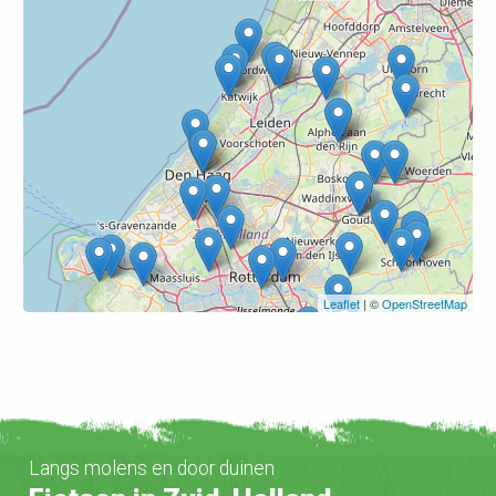
Leaflet
| ©
OpenStreetMap
Langs molens en door duinen