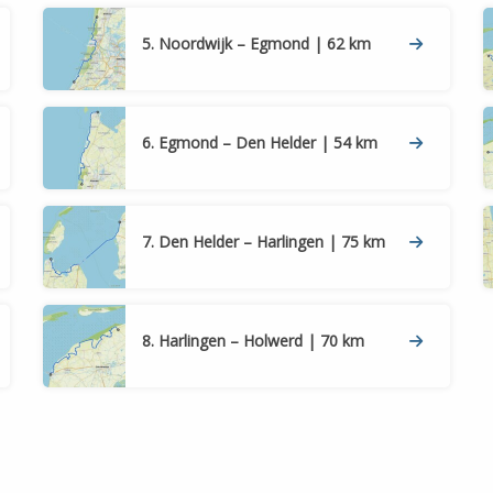
5. Noordwijk – Egmond | 62 km
19
6. Egmond – Den Helder | 54 km
2
31
6
7. Den Helder – Harlingen | 75 km
8. Harlingen – Holwerd | 70 km
7