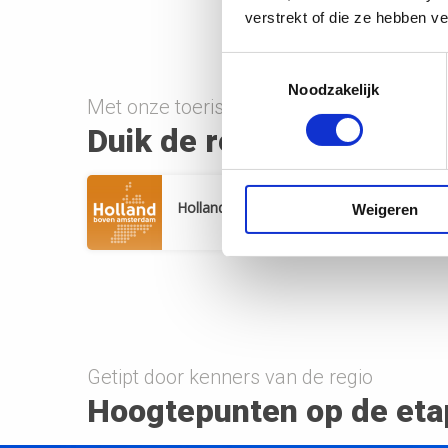
verstrekt of die ze hebben v
Toestemmingsselectie
Noodzakelijk
Met onze toeristische partners
Duik de regio in
Holland boven amsterdam
Weigeren
Getipt door kenners van de regio
Hoogtepunten op de et