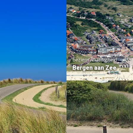
19
7
4
4
31
bezienswaardigheid
Bergen aan Zee
14
9
2
13
16
5