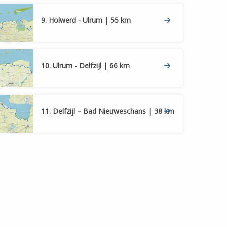
6
7
8
9. Holwerd - Ulrum | 55 km
16
8
7
4
4
2
10. Ulrum - Delfzijl | 66 km
7
18
22
6
14
11. Delfzijl – Bad Nieuweschans | 38 km
2
5