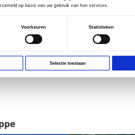
erzameld op basis van uw gebruik van hun services.
5
4
Voorkeuren
Statistieken
15
8
Selectie toestaan
11
11
23
7
12
appe
7