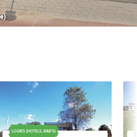
8
11
e)
12
3
13
17
Leaflet
| ©
OpenStreetMap
7
3
28
4
LOGIES (HOTELS, B&B'S)