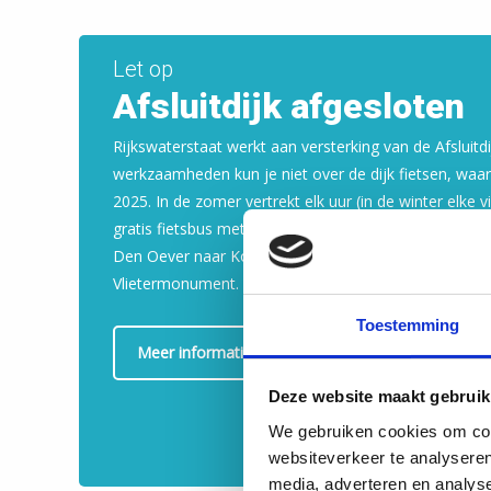
Let op
Afsluitdijk afgesloten
Rijkswaterstaat werkt aan versterking van de Afsluitdi
werkzaamheden kun je niet over de dijk fietsen, waarsc
2025. In de zomer vertrekt elk uur (in de winter elke vi
gratis fietsbus met plek voor 15 fietsen vanaf het Avi
Den Oever naar Kornwerderzand. De bus stopt ook bi
Vlietermonument.
Toestemming
Meer informatie
Deze website maakt gebruik
We gebruiken cookies om cont
websiteverkeer te analyseren
media, adverteren en analys