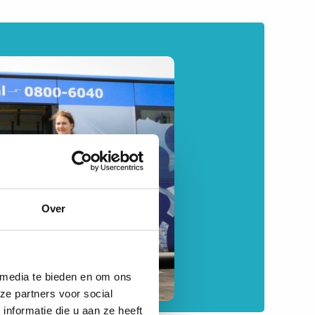
3
19
Over
8
14
 media te bieden en om ons
13
ze partners voor social
nformatie die u aan ze heeft