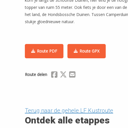
kom je langs de Schoorlse Duinen, hier vind je de hoog
topper van ruim 55 meter. Ook fiets je door een van d
het land, de Hondsbossche Duinen. Tussen Camperduin e
stukje gloednieuwe natuur.
Route PDF
Route GPX
Delen via Facebook
Delen via X (Twitter)
Delen via Mail
Route delen
Terug naar de gehele LF Kustroute
Ontdek alle etappes