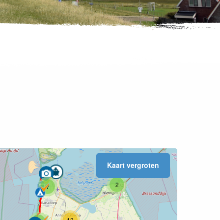
2
6
Kaart vergroten
2
7
5
13