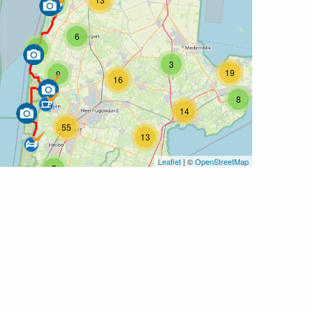
2
6
4
3
19
9
16
8
14
55
13
Leaflet
| ©
OpenStreetMap
5
4
15
3
8
11
11
23
3
7
12
11