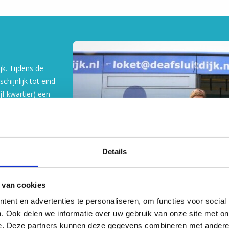
13
2
jk. Tijdens de
6
hijnlijk tot eind
4
jf kwartier) een
a tankstation in
j het
9
16
Details
 van cookies
55
ent en advertenties te personaliseren, om functies voor social
. Ook delen we informatie over uw gebruik van onze site met on
e. Deze partners kunnen deze gegevens combineren met andere i