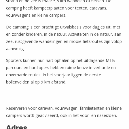
strand en de zee is maar 5,5 km wandelen of fietsen. De
camping heeft kampeerplaaten voor tenten, caravans,
vouwwagens en kleine campers.
De camping is een prachtige uitvalsbasis voor dagjes uit, met
en zonder kinderen, in de natuur. Activiteiten in de natuur, aan
zee, rustgevende wandelingen en mooie fietsroutes zijn volop
aanwezig.
Sporters kunnen hun hart ophalen op het uitdagende MTB
parcours en hardlopers hebben ruime keuze in verharde en
onverharde routes. In het voorjaar liggen de eerste
bollenvelden al op 9 km afstand.
Leaflet
| ©
OpenStreetMap
Reserveren voor caravan, vouwwagen, familietenten en kleine
campers wordt geadviseerd, ook in het voor- en naseizoen.
Adres