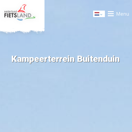
Menu
Dutch
Kampeerterrein Buitenduin