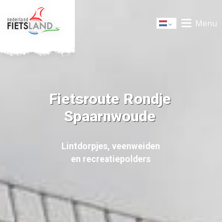
Menu
Dutch
Fietsroute Rondje
Spaarnwoude
Lintdorpjes, veenweiden
en recreatiepolders