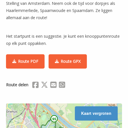
Stelling van Amsterdam. Neem ook de tijd voor dorpjes als
Haarlemmerliede, Spaarnwoude en Spaarndam. Ze liggen
allemaal aan de route!
Het startpunt is een suggestie. Je kunt een knooppuntenroute
op elk punt oppakken.
Route PDF
Route GPX
Delen via Facebook
Delen via X (Twitter)
Delen via Mail
Delen via WhatsApp
Route delen
Kaart vergroten
95