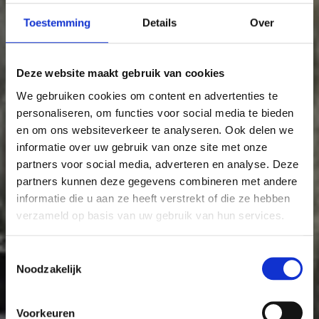
31
28
28
Toestemming
Details
Over
32
33
Deze website maakt gebruik van cookies
We gebruiken cookies om content en advertenties te
personaliseren, om functies voor social media te bieden
en om ons websiteverkeer te analyseren. Ook delen we
informatie over uw gebruik van onze site met onze
partners voor social media, adverteren en analyse. Deze
partners kunnen deze gegevens combineren met andere
informatie die u aan ze heeft verstrekt of die ze hebben
verzameld op basis van uw gebruik van hun services.
Toestemmingsselectie
Noodzakelijk
Voorkeuren