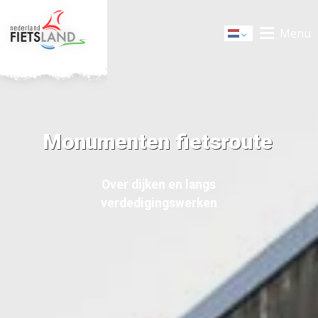
Menu
Dutch
Monumenten fietsroute
Over dijken en langs
verdedigingswerken