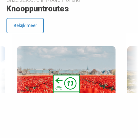
Onze selectie in Noord-Holland
Knooppuntroutes
Bekijk meer
Prev
Ne
Bollenroute Haarlem-
Keukenhof