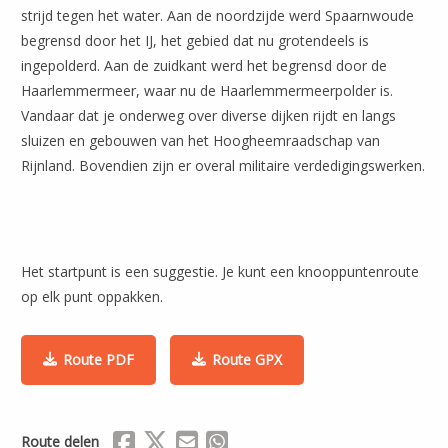
strijd tegen het water. Aan de noordzijde werd Spaarnwoude
begrensd door het IJ, het gebied dat nu grotendeels is
ingepolderd. Aan de zuidkant werd het begrensd door de
Haarlemmermeer, waar nu de Haarlemmermeerpolder is.
Vandaar dat je onderweg over diverse dijken rijdt en langs
sluizen en gebouwen van het Hoogheemraadschap van
Rijnland. Bovendien zijn er overal militaire verdedigingswerken.
Het startpunt is een suggestie. Je kunt een knooppuntenroute
op elk punt oppakken.
Route PDF
Route GPX
Delen via Facebook
Delen via X (Twitter)
Delen via Mail
Delen via WhatsApp
Route delen