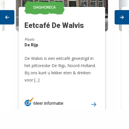
DAGHORECA
Prev
Ne
Eetcafé De Walvis
Plaats
De Rijp
De Walvis is een eetcafé gevestigd in
het pittoreske De Rijp, Noord-Holland.
Bij ons kunt u lekker eten & drinken
voor [...]
[
Meer informatie