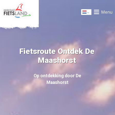
Menu
Dutch
Fietsroute Ontdek De
Maashorst
Op ontdekking door De
Maashorst