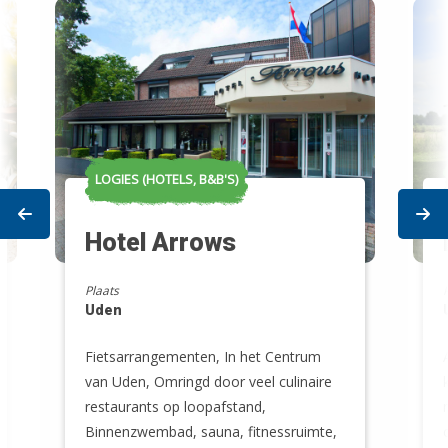
LOGIES (HOTELS, B&B'S)
Prev
Ne
Hotel Arrows
Plaats
Uden
Fietsarrangementen, In het Centrum
van Uden, Omringd door veel culinaire
restaurants op loopafstand,
Binnenzwembad, sauna, fitnessruimte,