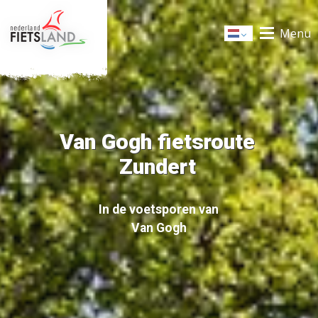
Menu
Dutch
Van Gogh fietsroute
Zundert
In de voetsporen van
Van Gogh