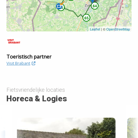
64
46
65
Leaflet
| ©
OpenStreetMap
Toeristisch partner
Visit Brabant
Fietsvriendelijke locaties
Horeca & Logies