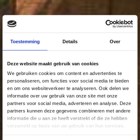
76
89
77
09
12
86
Toestemming
Details
Over
88
63
14
79
Deze website maakt gebruik van cookies
We gebruiken cookies om content en advertenties te
64
46
personaliseren, om functies voor social media te bieden
en om ons websiteverkeer te analyseren. Ook delen we
65
informatie over uw gebruik van onze site met onze
partners voor social media, adverteren en analyse. Deze
partners kunnen deze gegevens combineren met andere
informatie die u aan ze heeft verstrekt of die ze hebben
verzameld op basis van uw gebruik van hun services.