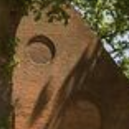
78
61
04
64
50
06
65