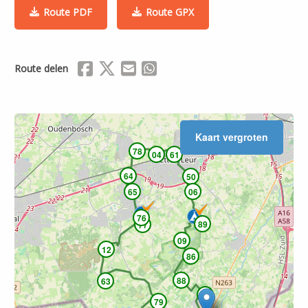
Leaflet
| ©
OpenStreetMap
Route PDF
Route GPX
Delen via Facebook
Delen via X (Twitter)
Delen via Mail
Delen via WhatsApp
Route delen
Kaart vergroten
78
04
61
64
50
65
06
76
89
77
09
12
86
88
63
14
79