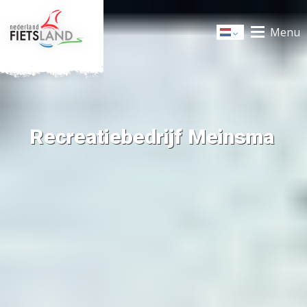
Menu
Dutch
Recreatiebedrijf Meinsma