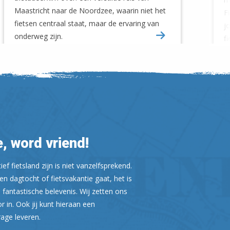
Maastricht naar de Noordzee, waarin niet het
F
fietsen centraal staat, maar de ervaring van
j
onderweg zijn.
f
, word vriend!
ef fietsland zijn is niet vanzelfsprekend.
n dagtocht of fietsvakantie gaat, het is
 fantastische belevenis. Wij zetten ons
or in. Ook jij kunt hieraan een
rage leveren.