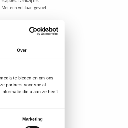
e etappes. Dankzij het
g. Met een voldaan gevoel
uis. En het mooie is:
Over
tie. Goed om te weten dat
 media te bieden en om ons
ze partners voor social
et gevoel van vrijheid,
nformatie die u aan ze heeft
n de hartelijkheid van
Marketing