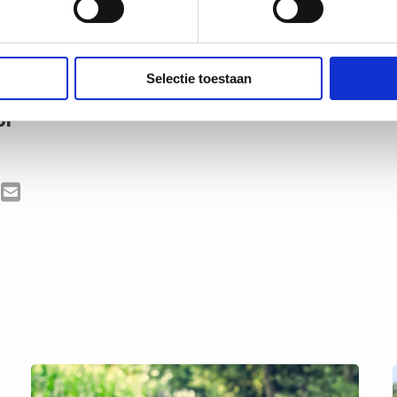
 onze website vind je alle informatie die je nodig hebt:
routes
,
fiets
 en heel veel handige tips. Ook voor het
fietsen met kinderen.
Dus tw
nvergetelijke ervaring!
Selectie toestaan
or
 via Facebook
elen via X (Twitter)
Delen via Mail