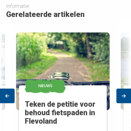
Informatie
Gerelateerde artikelen
NIEUWS
Prev
Ne
Teken de petitie voor
behoud fietspaden in
Flevoland