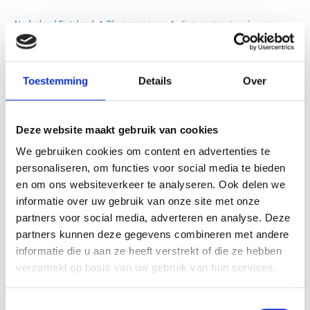
Nederland Fietsland
>
Blog en nieuws
>
Fietsroutenetwerk regio
Gooi & Vecht vernieuwd
Fietsroutenetwerk regio Gooi
Toestemming
Details
Over
& Vecht vernieuwd
Knooppunten
25 mei 2022
Deze website maakt gebruik van cookies
We gebruiken cookies om content en advertenties te
personaliseren, om functies voor social media te bieden
In de regio Gooi
en om ons websiteverkeer te analyseren. Ook delen we
& Vecht heeft is
informatie over uw gebruik van onze site met onze
het
partners voor social media, adverteren en analyse. Deze
partners kunnen deze gegevens combineren met andere
informatie die u aan ze heeft verstrekt of die ze hebben
verzameld op basis van uw gebruik van hun services.
Toestemmingsselectie