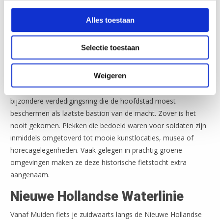
Alles toestaan
Stelling van Amsterdam
Selectie toestaan
Je begint de route in Edam en volgt de ring van forten,
Weigeren
batterijen en inundatiesluizen die samen de Stelling van
Amsterdam vormen. Er is veel bewaard gebleven van deze
bijzondere verdedigingsring die de hoofdstad moest
beschermen als laatste bastion van de macht. Zover is het
nooit gekomen. Plekken die bedoeld waren voor soldaten zijn
inmiddels omgetoverd tot mooie kunstlocaties, musea of
horecagelegenheden. Vaak gelegen in prachtig groene
omgevingen maken ze deze historische fietstocht extra
aangenaam.
Nieuwe Hollandse Waterlinie
Vanaf Muiden fiets je zuidwaarts langs de Nieuwe Hollandse