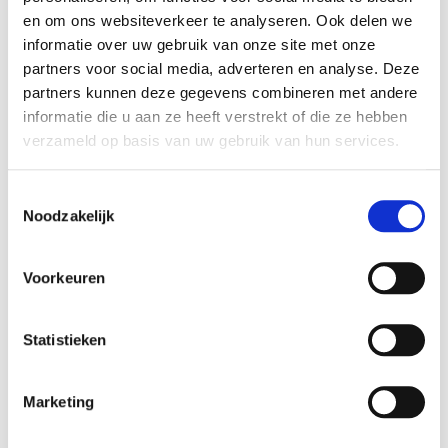
Kniehoog water was voldoende om te voorkomen dat
en om ons websiteverkeer te analyseren. Ook delen we
vijandelijke legers verder konden optrekken met hun geschut.
informatie over uw gebruik van onze site met onze
De waterlinies zijn unieke ketens van militaire bouwwerken die
partners voor social media, adverteren en analyse. Deze
het landschap op een bijzondere manier hebben verrijkt.
partners kunnen deze gegevens combineren met andere
Water als verdedigingsmiddel, dat kan alleen door Hollanders
informatie die u aan ze heeft verstrekt of die ze hebben
bedacht zijn! Hoe dit precies werkte, dat ga je ontdekken
verzameld op basis van uw gebruik van hun services.
tijdens deze fietstocht.
Toestemmingsselectie
Noodzakelijk
Voorkeuren
Statistieken
Marketing