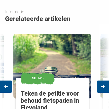
Informatie
Gerelateerde artikelen
NIEUWS
Prev
Ne
Teken de petitie voor
behoud fietspaden in
Flevoland