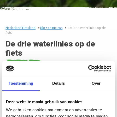
Nederland Fietsland
>
Blog en nieuws
>
De drie waterlinies op de
fiets
De drie waterlinies op de
fiets
Blog
19 mei 2021
Toestemming
Details
Over
Met de LF Waterlinieroute fiets je door aantrekkelijke
natuurgebieden, op zoek naar Nederlands erfgoed op
wereldniveau. De historische ‘Hollandse waterlinies’ zijn
Deze website maakt gebruik van cookies
aangelegd om de vijand te weren door enorme stukken land
onder water te zetten.
We gebruiken cookies om content en advertenties te
personaliseren, om functies voor social media te bieden