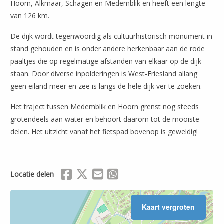
Hoorn, Alkmaar, Schagen en Medemblik en heeft een lengte
van 126 km.
De dijk wordt tegenwoordig als cultuurhistorisch monument in
stand gehouden en is onder andere herkenbaar aan de rode
paaltjes die op regelmatige afstanden van elkaar op de dijk
staan. Door diverse inpolderingen is West-Friesland allang
geen eiland meer en zee is langs de hele dijk ver te zoeken.
Het traject tussen Medemblik en Hoorn grenst nog steeds
grotendeels aan water en behoort daarom tot de mooiste
delen. Het uitzicht vanaf het fietspad bovenop is geweldig!
Leaflet
| ©
OpenStreetMap
Delen via Facebook
Delen via X (Twitter)
Delen via Mail
Delen via WhatsApp
Locatie delen
Kaart vergroten