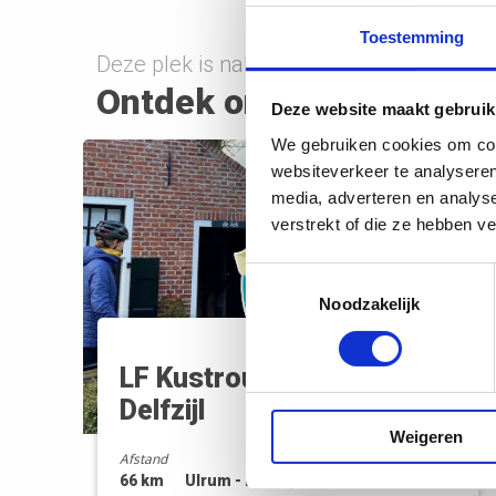
Toestemming
Deze plek is nabij onderstaande route(s)
Ontdek onderweg
Deze website maakt gebruik
We gebruiken cookies om cont
websiteverkeer te analyseren
media, adverteren en analys
verstrekt of die ze hebben v
Toestemmingsselectie
Noodzakelijk
LF Kustroute | Ulrum -
Delfzijl
Weigeren
Afstand
66 km
Ulrum - Delfzijl