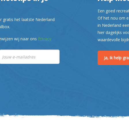
Een goed recreati
Of het nou om ee
r gratis het laatste Nederland
in Nederland een
ilbox.
hier dagelijks vo
rwijzen wij naar ons
Privacy
waardevolle bijd
Ja, ik help g