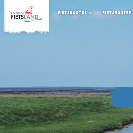
FIETSROUTES
FIETSROUTEP
+
−