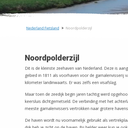
Nederland Fietsland
>
Noordpolderzijl
Noordpolderzijl
Dit is de kleinste zeehaven van Nederland. Deze is aang
gebied in 1811 als voorhaven voor de garnalenvisserij v
kilometer landinwaarts. Er was zelfs een visafslag.
Maar toen de zeedijk begin jaren tachtig werd opgehoo
keersluis dichtgemetseld. De verbinding met het achter
meeste garnalenvissers vertrokken naar grotere havens m
De haven wordt nu voornamelijk gebruikt als vertrekpl
dijk heb je zicht op de haven. Bij helder weer kun je o