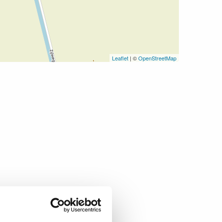
Leaflet
| ©
OpenStreetMap