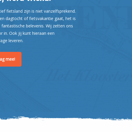
Leaflet
| ©
OpenStreetMap
ef fietsland zijn is niet vanzelfsprekend.
n dagtocht of fietsvakantie gaat, het is
 fantastische belevenis. Wij zetten ons
or in. Ook jij kunt hieraan een
rage leveren.
raag mee!