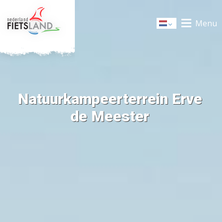
Menu
Dutch
Natuurkampeerterrein Erve
de Meester