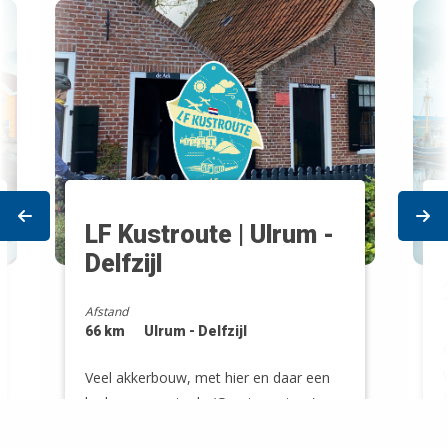
Prev
Ne
LF Kustroute | Ulrum -
Delfzijl
Afstand
66 km
Ulrum - Delfzijl
Veel akkerbouw, met hier en daar een
kerk op een wierde (Groningse terp).
Om je heen: scholeksters, kanoeten en