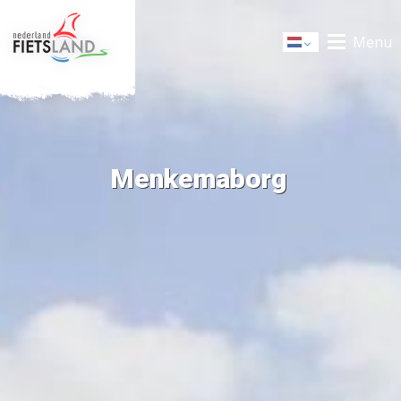
Menu
Dutch
Menkemaborg