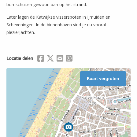
bomschuiten gewoon aan op het strand.
Later lagen de Katwijkse vissersboten in IJmuiden en
Scheveningen. In de binnenhaven vind je nu vooral
plezierjachten.
Delen via Facebook
Delen via X (Twitter)
Delen via Mail
Delen via WhatsApp
Locatie delen
Kaart vergroten
Leaflet
| ©
OpenStreetMap