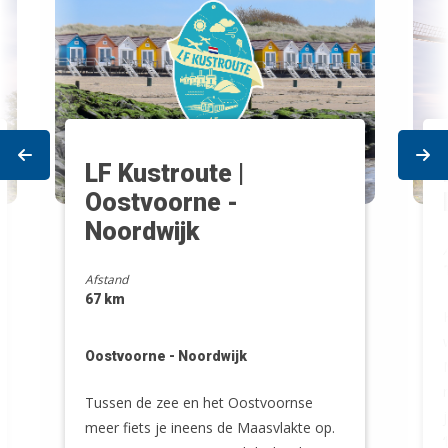
Prev
Ne
LF Kustroute |
Oostvoorne -
Noordwijk
Afstand
67 km
Oostvoorne - Noordwijk
Tussen de zee en het Oostvoornse
meer fiets je ineens de Maasvlakte op.