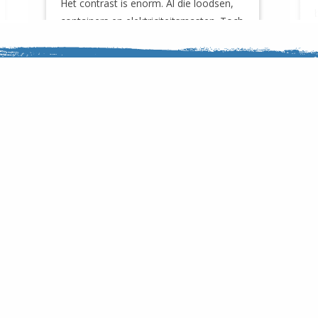
Het contrast is enorm. Al die loodsen,
containers en elektriciteitsmasten. Toch
is het boeiend om door een van de
grootste havens van [...]
Nieuwsbrief
Inspiratie en fietstips in je
mailbox
Ontvang zes keer per jaar gratis het laatste Nederland
Fietsland nieuws in je mailbox.
Voor meer informatie verwijzen wij naar ons
Privacy
Statement
.
E-mailadres: