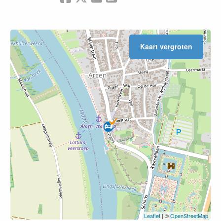
Kaart vergroten
Leaflet
| ©
OpenStreetMap