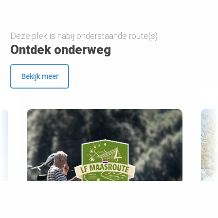
Deze plek is nabij onderstaande route(s)
Ontdek onderweg
Bekijk meer
Prev
Ne