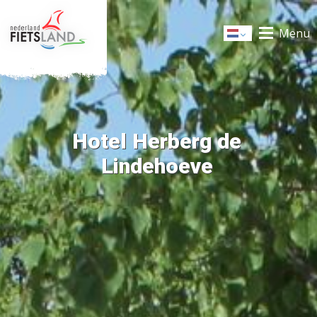
Menu
Dutch
Hotel Herberg de
Lindehoeve