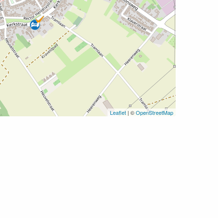
Leaflet
| ©
OpenStreetMap