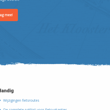
raag mee!
Handig
Wijzigingen fietsroutes
De complete paklijst voor fietsvakanties