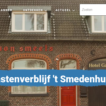
LANNER
ONTDEKKEN
ACTUEEL
stenverblijf 't Smedenh