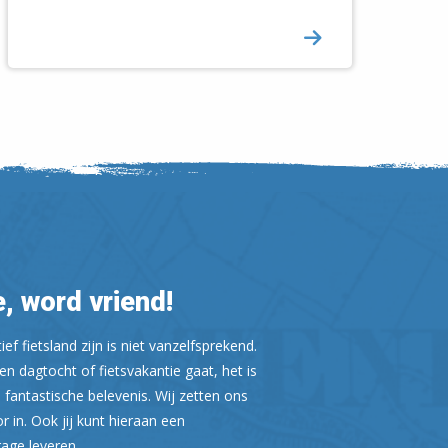
Leaflet
| ©
OpenStreetMap
, word vriend!
ef fietsland zijn is niet vanzelfsprekend.
n dagtocht of fietsvakantie gaat, het is
 fantastische belevenis. Wij zetten ons
or in. Ook jij kunt hieraan een
rage leveren.