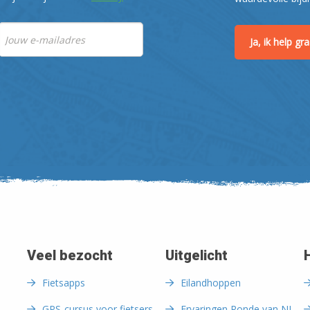
Ja, ik help g
Veel bezocht
Uitgelicht
Fietsapps
Eilandhoppen
GPS-cursus voor fietsers
Ervaringen Ronde van NL