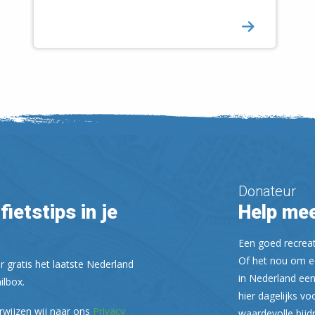
Donateur
fietstips in je
Help mee
Een goed recreati
Of het nou om ee
r gratis het laatste Nederland
in Nederland een
ilbox.
hier dagelijks vo
rwijzen wij naar ons
Privacy
waardevolle bijd