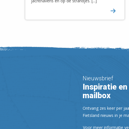
jachthavens en op de strandjes. [...]
Nieuwsbrief
Inspiratie en 
mailbox
Ontvang zes keer per jaa
Fietsland nieuws in je ma
Voor meer informatie ve