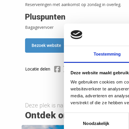
Reserveringen met aankomst op zondag in overleg.
Pluspunten
Bagagevervoer
Bezoek website
Toestemming
Delen via Facebook
Delen via X (Twitter)
Delen via Mail
Locatie delen
Deze website maakt gebruik
We gebruiken cookies om cont
websiteverkeer te analyseren
media, adverteren en analys
verstrekt of die ze hebben v
Deze plek is nabij onderstaande route(s)
Ontdek onderweg
Toestemmingsselectie
Noodzakelijk