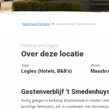
−
Nederland Fietsland
>
Gastenverblijf ’t Smedenhuys
Horeca en Logies
Over deze locatie
Type
Plaats
Logies (Hotels, B&B's)
Maasbr
Gastenverblijf 't Smedenhuy
Rustig gelegen in kerkdorp Brachterbeek in midden Li
prachtige fietsroutes, evt. in combinatie met fietsveer