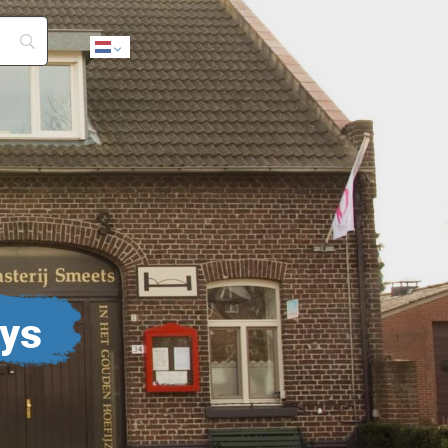
Dutch
uys