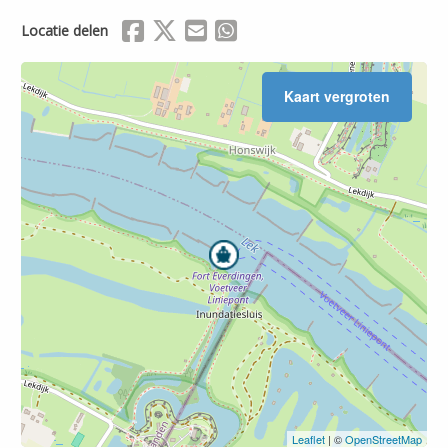
Delen via Facebook
Delen via X (Twitter)
Delen via Mail
Delen via WhatsApp
Locatie delen
Kaart vergroten
Leaflet
| ©
OpenStreetMap