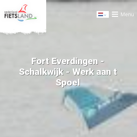
Menu
Dutch
Fort Everdingen -
Schalkwijk - Werk aan t
Spoel