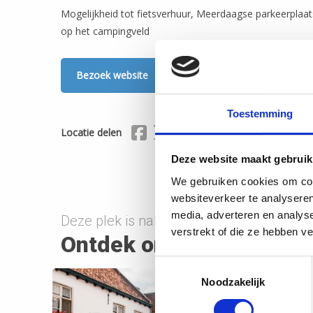
Mogelijkheid tot fietsverhuur, Meerdaagse parkeerplaats
op het campingveld
Bezoek website
Toestemming
Delen via Facebook
Delen via X (Twitter)
Delen via Mail
Locatie delen
Deze website maakt gebruik
We gebruiken cookies om cont
websiteverkeer te analyseren
media, adverteren en analys
Deze plek is nabij onderstaande route(s)
verstrekt of die ze hebben v
Ontdek onderweg
Toestemmingsselectie
Noodzakelijk