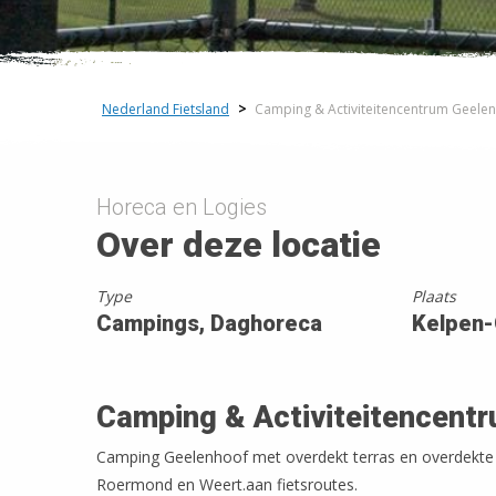
−
Nederland Fietsland
>
Camping & Activiteitencentrum Geele
Horeca en Logies
Over deze locatie
Type
Plaats
Campings, Daghoreca
Kelpen-
Camping & Activiteitencent
Camping Geelenhoof met overdekt terras en overdekte k
Roermond en Weert.aan fietsroutes.