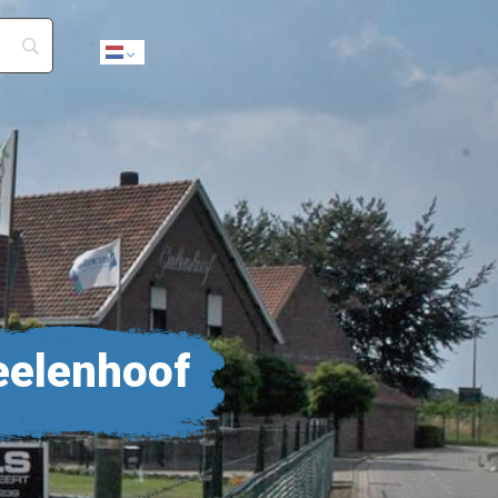
Dutch
eelenhoof