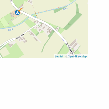
Leaflet
| ©
OpenStreetMap