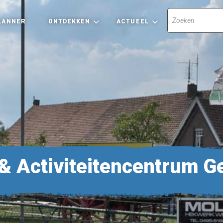
LANNER
ONTDEKKEN
ACTUEEL
& Activiteitencentrum G