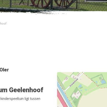
nhoof
Oler
rum Geelenhoof
inderspeeltuin ligt tussen