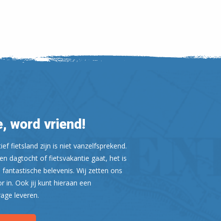
Leaflet
| ©
OpenStreetMap
, word vriend!
ef fietsland zijn is niet vanzelfsprekend.
n dagtocht of fietsvakantie gaat, het is
 fantastische belevenis. Wij zetten ons
or in. Ook jij kunt hieraan een
rage leveren.