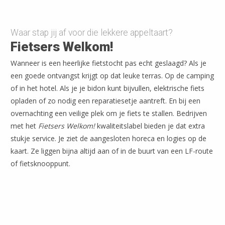
Waar stap jij af voor die lekkere appeltaart?
Fietsers Welkom!
Wanneer is een heerlijke fietstocht pas echt geslaagd? Als je
een goede ontvangst krijgt op dat leuke terras. Op de camping
of in het hotel. Als je je bidon kunt bijvullen, elektrische fiets
opladen of zo nodig een reparatiesetje aantreft. En bij een
overnachting een veilige plek om je fiets te stallen. Bedrijven
met het
Fietsers Welkom!
kwaliteitslabel bieden je dat extra
stukje service. Je ziet de aangesloten horeca en logies op de
kaart. Ze liggen bijna altijd aan of in de buurt van een LF-route
of fietsknooppunt.
In het logiesaanbod zitten campings, hotels, bed&breakfasts
en hostels. Ook bijna alle Natuurkampeerterreinen en
meerdere Trekkershutten en Stayokay hostels
voeren het
Fietsers Welkom!
label. Nederland heeft sowieso veel te