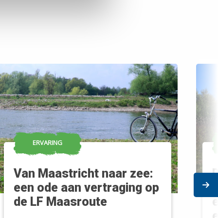
ERVARING
Van Maastricht naar zee:
D
Ne
een ode aan vertraging op
t
de LF Maasroute
e
e