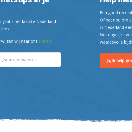
Een goed recreati
Of het nou om ee
r gratis het laatste Nederland
in Nederland een
ilbox.
hier dagelijks vo
rwijzen wij naar ons
Privacy
waardevolle bijd
Ja, ik help g