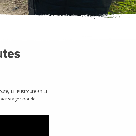
utes
oute, LF Kustroute en LF
haar stage voor de