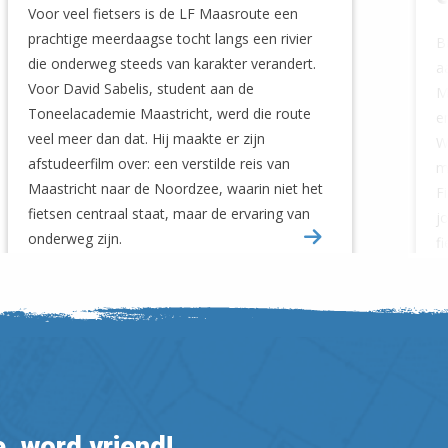
Voor veel fietsers is de LF Maasroute een
prachtige meerdaagse tocht langs een rivier
B
die onderweg steeds van karakter verandert.
a
Voor David Sabelis, student aan de
M
Toneelacademie Maastricht, werd die route
e
veel meer dan dat. Hij maakte er zijn
W
afstudeerfilm over: een verstilde reis van
m
Maastricht naar de Noordzee, waarin niet het
F
fietsen centraal staat, maar de ervaring van
j
onderweg zijn.
f
, word vriend!