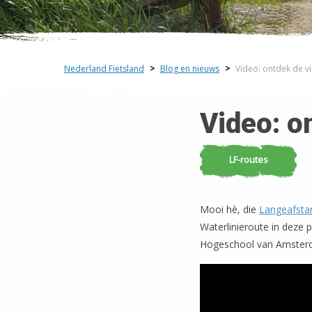
Nederland Fietsland
>
Blog en nieuws
>
Video: ontdek de v
Video: o
LF-routes
Mooi hè, die
Langeafsta
Waterlinieroute in deze 
Hogeschool van Amster