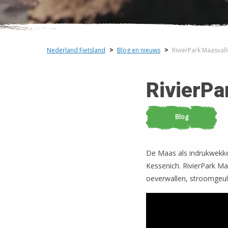
Nederland Fietsland
>
Blog en nieuws
>
RivierPark Maasvall
RivierPa
Blog
De Maas als indrukwekke
Kessenich. RivierPark Ma
oeverwallen, stroomgeul