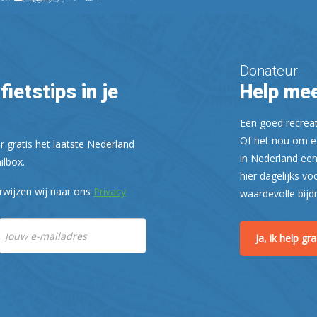
Donateur
fietstips in je
Help mee
Een goed recreati
Of het nou om ee
r gratis het laatste Nederland
in Nederland een
ilbox.
hier dagelijks vo
rwijzen wij naar ons
Privacy
waardevolle bijd
Ja, ik help g