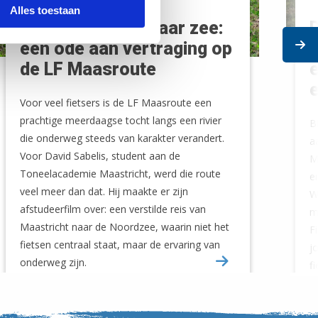
Alles toestaan
Van Maastricht naar zee:
D
Ne
een ode aan vertraging op
t
de LF Maasroute
e
e
Voor veel fietsers is de LF Maasroute een
prachtige meerdaagse tocht langs een rivier
B
die onderweg steeds van karakter verandert.
a
Voor David Sabelis, student aan de
M
Toneelacademie Maastricht, werd die route
e
veel meer dan dat. Hij maakte er zijn
W
afstudeerfilm over: een verstilde reis van
m
Maastricht naar de Noordzee, waarin niet het
F
fietsen centraal staat, maar de ervaring van
j
onderweg zijn.
f