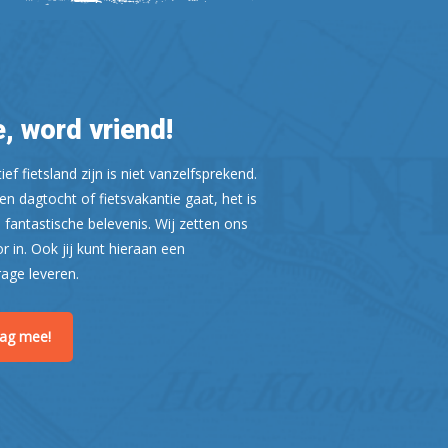
, word vriend!
ef fietsland zijn is niet vanzelfsprekend.
n dagtocht of fietsvakantie gaat, het is
 fantastische belevenis. Wij zetten ons
or in. Ook jij kunt hieraan een
rage leveren.
raag mee!