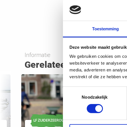
Marina
Delen
D
Bericht delen
Toestemming
Deze website maakt gebruik
Informatie
We gebruiken cookies om cont
Gerelateerde artikelen
websiteverkeer te analyseren
media, adverteren en analys
verstrekt of die ze hebben v
Toestemmingsselectie
Noodzakelijk
LF ZUIDERZEEROUTE