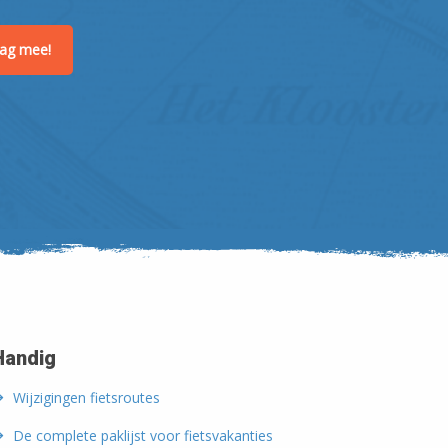
raag mee!
Handig
Wijzigingen fietsroutes
De complete paklijst voor fietsvakanties