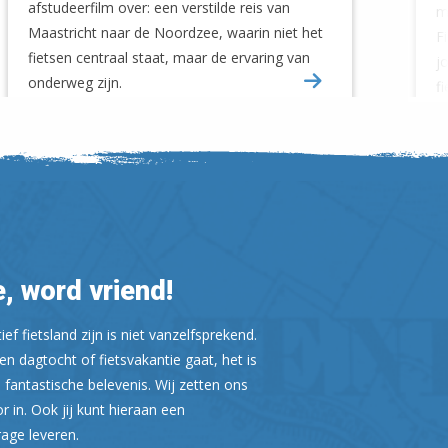
afstudeerfilm over: een verstilde reis van
m
Maastricht naar de Noordzee, waarin niet het
F
fietsen centraal staat, maar de ervaring van
j
onderweg zijn.
f
, word vriend!
ef fietsland zijn is niet vanzelfsprekend.
n dagtocht of fietsvakantie gaat, het is
 fantastische belevenis. Wij zetten ons
or in. Ook jij kunt hieraan een
rage leveren.