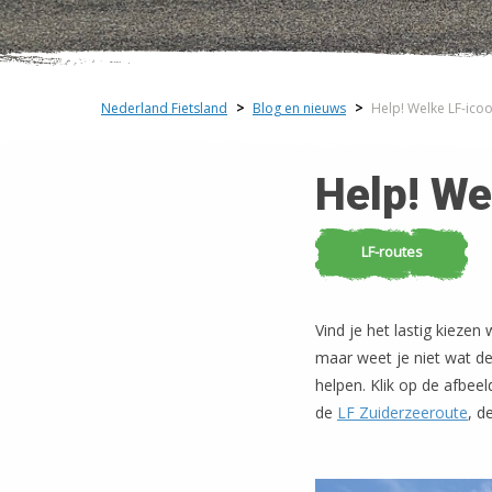
Nederland Fietsland
>
Blog en nieuws
>
Help! Welke LF-icoo
Help! We
LF-routes
Vind je het lastig kiezen
maar weet je niet wat d
helpen. Klik op de afbee
de
LF Zuiderzeeroute
, d