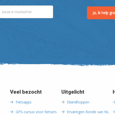
Ja, ik help g
Veel bezocht
Uitgelicht
Fietsapps
Eilandhoppen
GPS-cursus voor fietsers
Ervaringen Ronde van NL