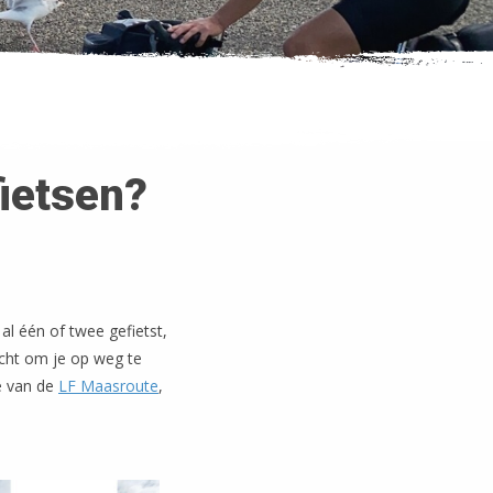
fietsen?
 al één of twee gefietst,
cht om je op weg te
e van de
LF Maasroute
,