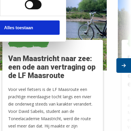
Alles toestaan
ERVARING
Van Maastricht naar zee:
D
Ne
een ode aan vertraging op
t
de LF Maasroute
e
e
Voor veel fietsers is de LF Maasroute een
prachtige meerdaagse tocht langs een rivier
B
die onderweg steeds van karakter verandert.
a
Voor David Sabelis, student aan de
M
Toneelacademie Maastricht, werd die route
e
veel meer dan dat. Hij maakte er zijn
W