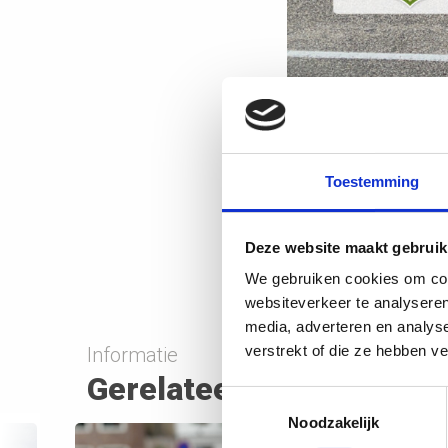
Geschreven do
Toestemming
Marina
Delen
D
Bericht delen
Deze website maakt gebruik
We gebruiken cookies om cont
websiteverkeer te analyseren
media, adverteren en analys
verstrekt of die ze hebben v
Informatie
Gerelateerde artikelen
Toestemmingsselectie
Noodzakelijk