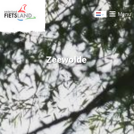
Menu
Dutch
Zeewolde