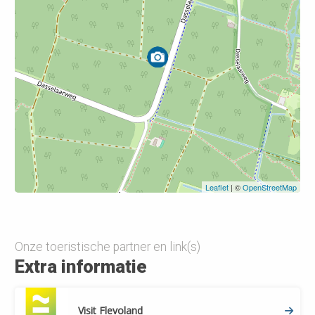
Leaflet
| ©
OpenStreetMap
Leaflet
| ©
OpenStreetMap
Onze toeristische partner en link(s)
Extra informatie
Visit Flevoland