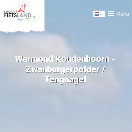
Menu
Dutch
Warmond Koudenhoorn -
Zwanburgerpolder /
Tengnagel