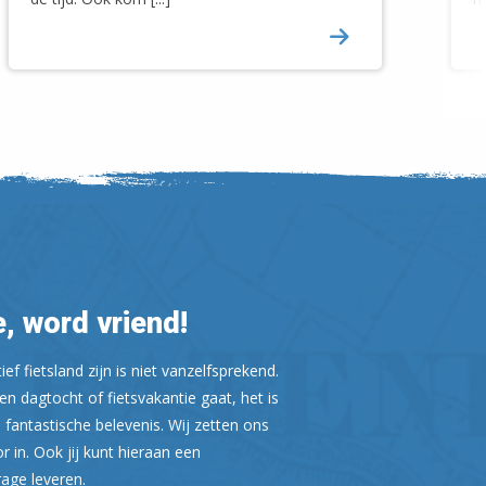
Leaflet
| ©
OpenStreetMap
, word vriend!
ef fietsland zijn is niet vanzelfsprekend.
n dagtocht of fietsvakantie gaat, het is
 fantastische belevenis. Wij zetten ons
or in. Ook jij kunt hieraan een
rage leveren.