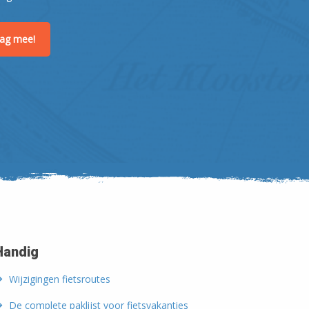
raag mee!
Handig
Wijzigingen fietsroutes
De complete paklijst voor fietsvakanties