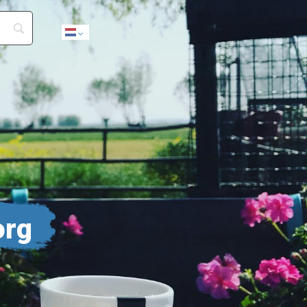
Dutch
org