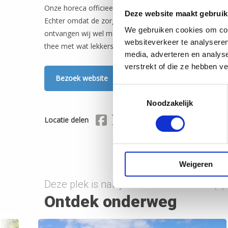
Onze horeca officieel 3 dagen woensdag t/m vrijdag.
Deze website maakt gebruik
Echter omdat de zorgboerderij open is en wij er toch z
We gebruiken cookies om cont
ontvangen wij wel mensen die langsfietsen. Maar dan al
websiteverkeer te analyseren
thee met wat lekkers, geen uitgebreide kaart.
media, adverteren en analys
verstrekt of die ze hebben v
Bezoek website
Toestemmingsselectie
Noodzakelijk
Delen via Facebook
Delen via X (Twitter)
Delen via Mail
Locatie delen
Weigeren
Deze plek is nabij onderstaande route(s)
Ontdek onderweg