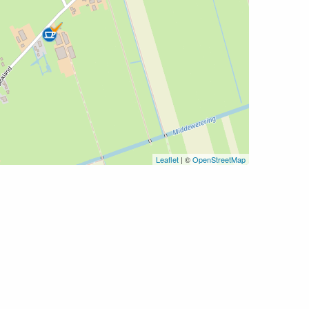
Leaflet
| ©
OpenStreetMap