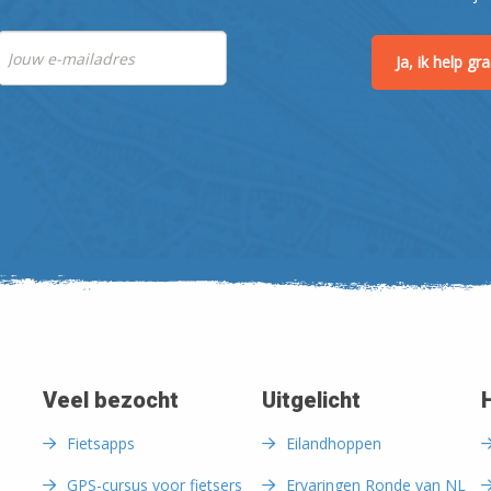
Ja, ik help g
Veel bezocht
Uitgelicht
Fietsapps
Eilandhoppen
GPS-cursus voor fietsers
Ervaringen Ronde van NL