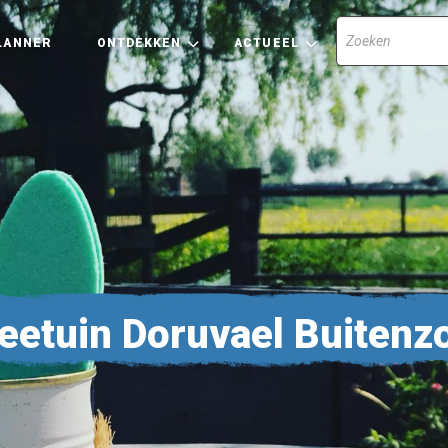
LANNER
ONTDEKKEN
ACTUEEL
eetuin Doruvael Buitenz