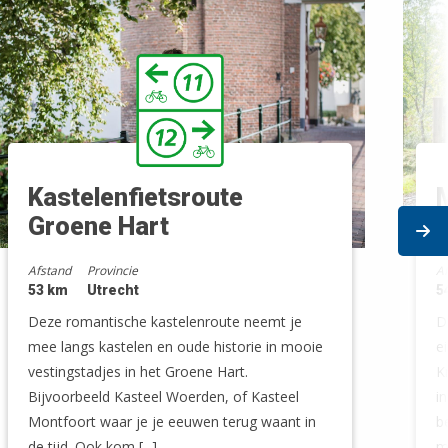
Kastelenfietsroute
M
Groene Hart
Ne
Afstand
Provincie
A
53 km
Utrecht
5
Deze romantische kastelenroute neemt je
D
mee langs kastelen en oude historie in mooie
e
vestingstadjes in het Groene Hart.
K
Bijvoorbeeld Kasteel Woerden, of Kasteel
i
Montfoort waar je je eeuwen terug waant in
b
de tijd. Ook kom [...]
m