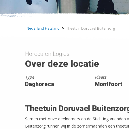
+
−
Nederland Fietsland
>
Theetuin Doruvael Buitenzorg
Horeca en Logies
Over deze locatie
Type
Plaats
Daghoreca
Montfoort
Theetuin Doruvael Buitenzor
Samen met onze deelnemers en de Stichting Vrienden v
Buitenzorg runnen wij in de zomermaanden een theetui