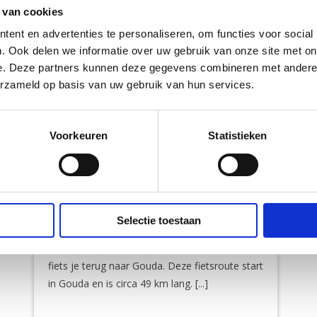
 van cookies
ent en advertenties te personaliseren, om functies voor social
. Ook delen we informatie over uw gebruik van onze site met on
e. Deze partners kunnen deze gegevens combineren met andere i
erzameld op basis van uw gebruik van hun services.
Fietsen langs de Oude
Voorkeuren
Statistieken
Hollandse Waterlinie
Afstand
Provincie
49 km
Zuid-Holland
Deze fietsroute start in Gouda en neemt je
Selectie toestaan
mee langs de Vlist en Haastrecht. Via de
vestingstadjes Nieuwpoort en Schoonhoven
fiets je terug naar Gouda. Deze fietsroute start
in Gouda en is circa 49 km lang. [...]