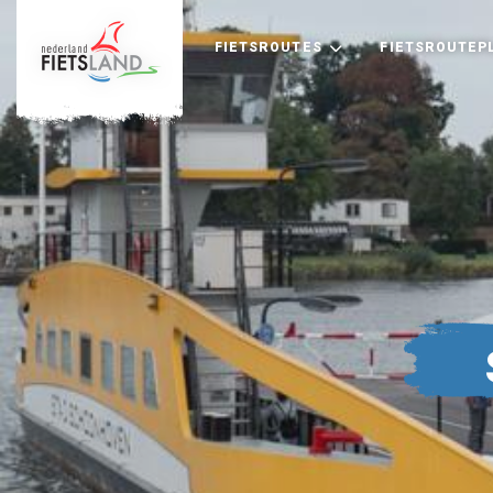
FIETSROUTES
FIETSROUTEP
+
−