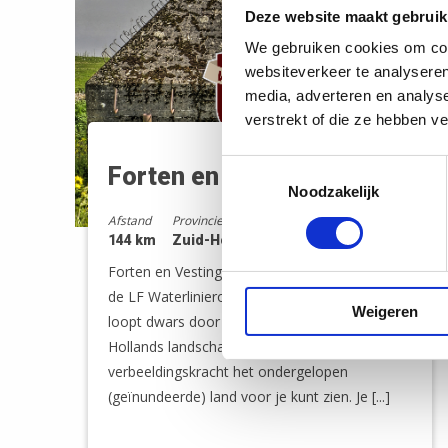
Deze website maakt gebruik
We gebruiken cookies om cont
websiteverkeer te analyseren
media, adverteren en analys
verstrekt of die ze hebben v
Toestemmingsselectie
Forten en vestingen
Noodzakelijk
Afstand
Provincie
144 km
Zuid-Holland
Forten en Vestingen is een weekendvariant op
de LF Waterlinieroute. Deze LF-weekendtocht
Weigeren
loopt dwars door het Groene Hart. Een oer-
Hollands landschap waar je met
verbeeldingskracht het ondergelopen
(geïnundeerde) land voor je kunt zien. Je [...]