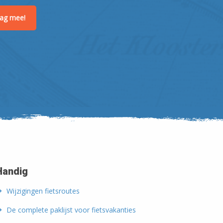
raag mee!
Handig
Wijzigingen fietsroutes
De complete paklijst voor fietsvakanties