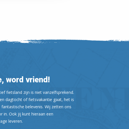
, word vriend!
ef fietsland zijn is niet vanzelfsprekend.
n dagtocht of fietsvakantie gaat, het is
Leaflet
| ©
OpenStreetMap
 fantastische belevenis. Wij zetten ons
or in. Ook jij kunt hieraan een
rage leveren.