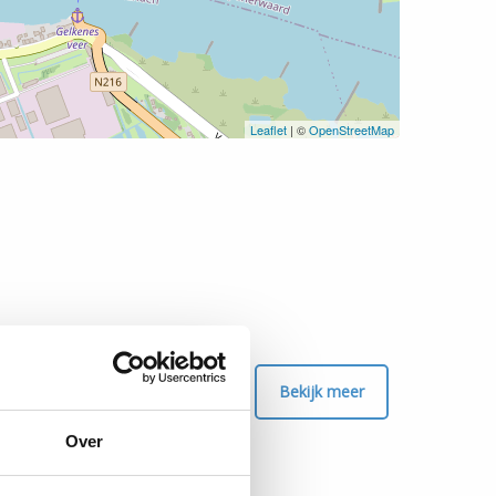
Leaflet
| ©
OpenStreetMap
Bekijk meer
Over