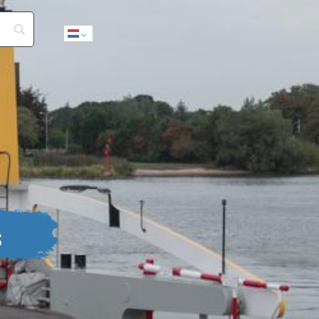
Dutch
s