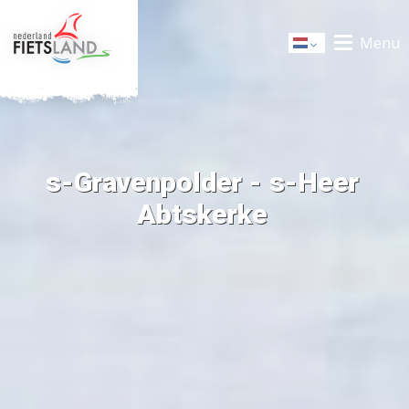
Menu
Dutch
s-Gravenpolder - s-Heer
Abtskerke