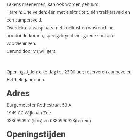
Lakens meenemen, kan ook worden gehuurd.
Terrein: Drie velden: één met elektriciteit, één trekkersveld en
een campersveld.
Overdekte afwasplaats met koelkast en wasmachine,
noodonderkomen, speelgelegenheid, goede sanitaire
voorzieningen.
Gerund door vrijwilligers.
Openingstijden: elke dag tot 23.00 uur; reserveren aanbevolen.
Leaflet
| ©
OpenStreetMap
Het hele jaar open.
Adres
Burgemeester Rothestraat 53 A
1949 CC Wijk aan Zee
0880990952(huis) en 0880990953(terrein)
Openingstijden