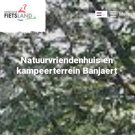
Menu
Dutch
Natuurvriendenhuis en
kampeerterrein Banjaert