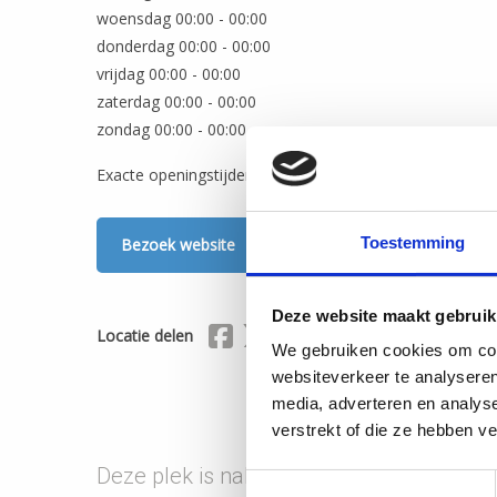
woensdag 00:00 - 00:00
donderdag 00:00 - 00:00
vrijdag 00:00 - 00:00
zaterdag 00:00 - 00:00
zondag 00:00 - 00:00
Exacte openingstijden vindt u op de website en in Het 
Toestemming
Bezoek website
Deze website maakt gebruik
Delen via Facebook
Delen via X (Twitter)
Delen via Mail
Locatie delen
We gebruiken cookies om cont
websiteverkeer te analyseren
media, adverteren en analys
verstrekt of die ze hebben v
Deze plek is nabij onderstaande route(s)
Toestemmingsselectie