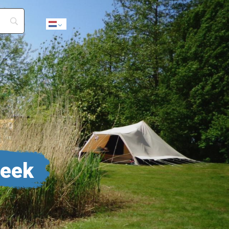
Dutch
reek