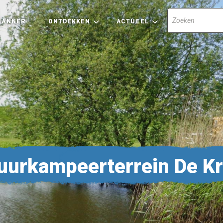
LANNER
ONTDEKKEN
ACTUEEL
uurkampeerterrein De K