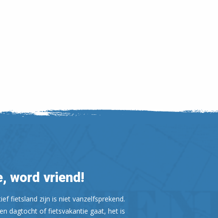
Leaflet
| ©
OpenStreetMap
, word vriend!
ef fietsland zijn is niet vanzelfsprekend.
n dagtocht of fietsvakantie gaat, het is