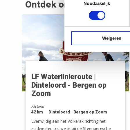
Ontdek onderweg
Noodzakelijk
Weigeren
LF Waterlinieroute |
Dinteloord - Bergen op
Zoom
Afstand
42 km
Dinteloord - Bergen op Zoom
Evenwijdig aan het Volkerak richting het
zuidwesten tot we je bij de Steenbergsche