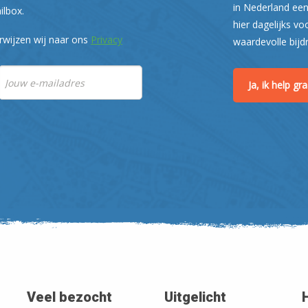
in Nederland een
ilbox.
hier dagelijks vo
rwijzen wij naar ons
Privacy
waardevolle bijd
Ja, ik help g
Veel bezocht
Uitgelicht