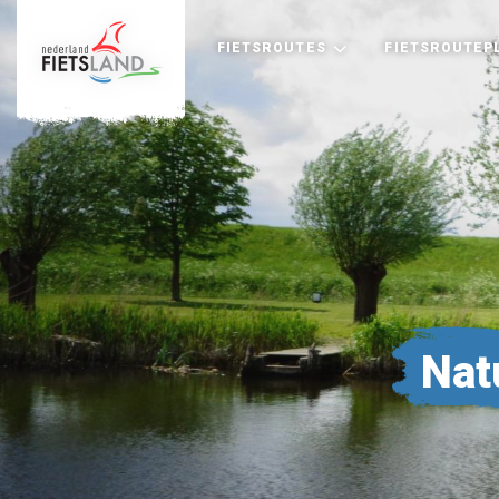
FIETSROUTES
FIETSROUTEP
Nat