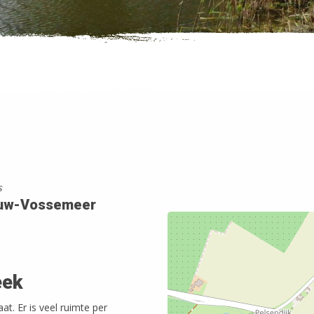
s
uw-Vossemeer
eek
. Er is veel ruimte per