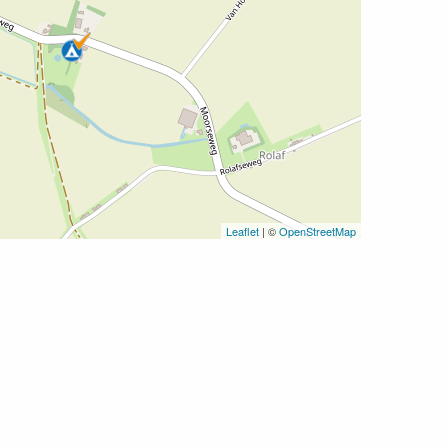
Leaflet
| ©
OpenStreetMap