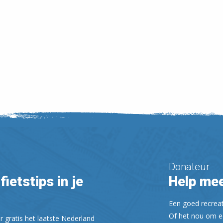
Donateur
fietstips in je
Help mee
Een goed recreati
Of het nou om ee
r gratis het laatste Nederland