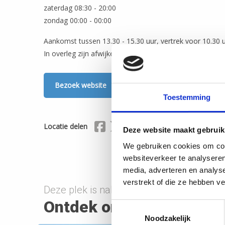
zaterdag 08:30 - 20:00
zondag 00:00 - 00:00
Aankomst tussen 13.30 - 15.30 uur, vertrek voor 10.30 u
In overleg zijn afwijkende tijden mogelijk.
Bezoek website
Toestemming
Delen via Facebook
Delen via X (Twitter)
Delen via Mail
Locatie delen
Deze website maakt gebruik
We gebruiken cookies om cont
websiteverkeer te analyseren
media, adverteren en analys
verstrekt of die ze hebben v
Deze plek is nabij onderstaande route(s)
Ontdek onderweg
Toestemmingsselectie
Noodzakelijk