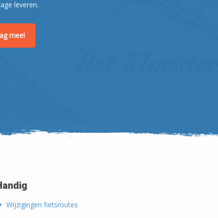
rage leveren.
raag mee!
Handig
Wijzigingen fietsroutes