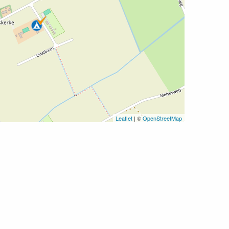
Leaflet
| ©
OpenStreetMap