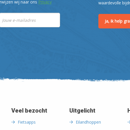
rwijzen wij naar ons
Privacy
waardevolle bijd
Ja, ik help g
Veel bezocht
Uitgelicht
Fietsapps
Eilandhoppen