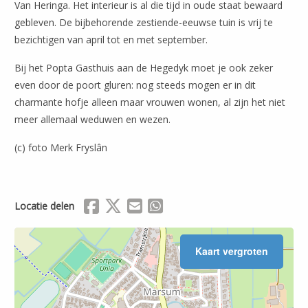
Van Heringa. Het interieur is al die tijd in oude staat bewaard
gebleven. De bijbehorende zestiende-eeuwse tuin is vrij te
bezichtigen van april tot en met september.
Bij het Popta Gasthuis aan de Hegedyk moet je ook zeker
even door de poort gluren: nog steeds mogen er in dit
charmante hofje alleen maar vrouwen wonen, al zijn het niet
meer allemaal weduwen en wezen.
Leaflet
| ©
OpenStreetMap
(c) foto Merk Fryslân
Delen via Facebook
Delen via X (Twitter)
Delen via Mail
Delen via WhatsApp
Locatie delen
Kaart vergroten