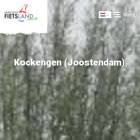
Menu
Dutch
Kockengen (Joostendam)