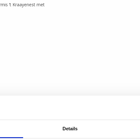
rmis ’t Kraayenest met
Details
randeren i.v.m. evenementen