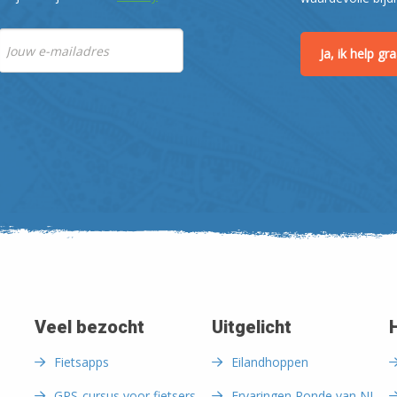
Ja, ik help g
Veel bezocht
Uitgelicht
Fietsapps
Eilandhoppen
GPS-cursus voor fietsers
Ervaringen Ronde van NL