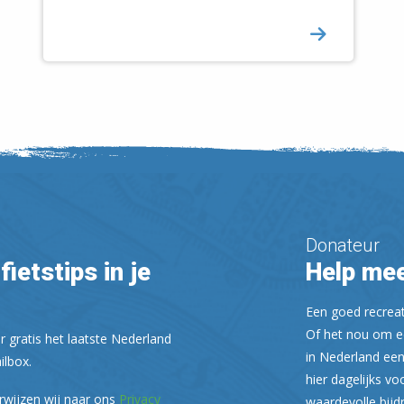
Donateur
fietstips in je
Help mee
Een goed recreati
Of het nou om ee
r gratis het laatste Nederland
in Nederland een
ilbox.
hier dagelijks vo
rwijzen wij naar ons
Privacy
waardevolle bijd