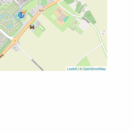
Leaflet
| ©
OpenStreetMap