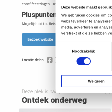
en/of feestdagen. Houdt de Landal app in de gaten voor
Deze website maakt gebruik
Pluspunten
We gebruiken cookies om cont
websiteverkeer te analyseren
Mogelijkheid tot fietsverhuur, Oplaadpunt auto
media, adverteren en analys
verstrekt of die ze hebben v
Bezoek website
Toestemmingsselectie
Noodzakelijk
Delen via Facebook
Delen via X (Twitter)
Delen via Mail
Locatie delen
Weigeren
Deze plek is nabij onderstaande route(s)
Ontdek onderweg