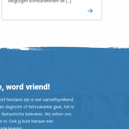
vliegtuigen bombardeerden de [...]
Leaflet
| ©
OpenStreetMap
, word vriend!
ef fietsland zijn is niet vanzelfsprekend.
n dagtocht of fietsvakantie gaat, het is
 fantastische belevenis. Wij zetten ons
or in. Ook jij kunt hieraan een
rage leveren.