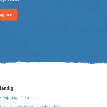
raag mee!
Handig
Wijzigingen fietsroutes
De complete paklijst voor fietsvakanties