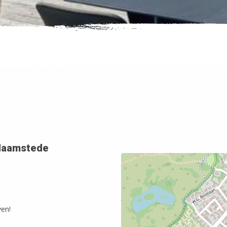
Haamstede
ven!