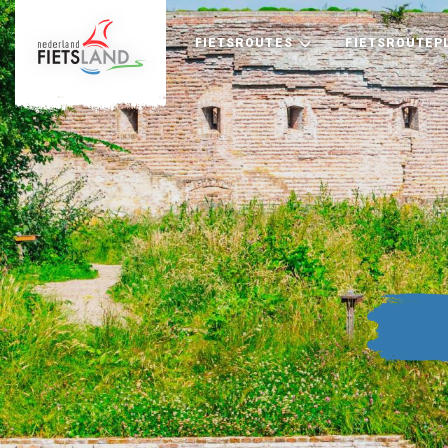
FIETSROUTES
FIETSROUTEP
+
−