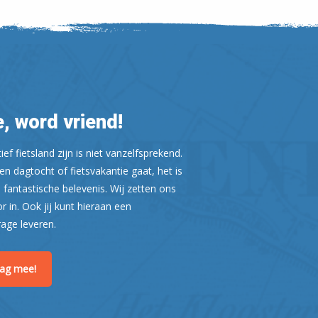
, word vriend!
ef fietsland zijn is niet vanzelfsprekend.
n dagtocht of fietsvakantie gaat, het is
 fantastische belevenis. Wij zetten ons
Leaflet
| ©
OpenStreetMap
or in. Ook jij kunt hieraan een
rage leveren.
raag mee!