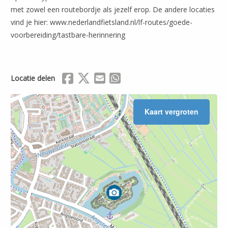
met zowel een routebordje als jezelf erop. De andere locaties
vind je hier: www.nederlandfietsland.nl/lf-routes/goede-
voorbereiding/tastbare-herinnering
Leaflet
| ©
OpenStreetMap
Delen via Facebook
Delen via X (Twitter)
Delen via Mail
Delen via WhatsApp
Locatie delen
Kaart vergroten