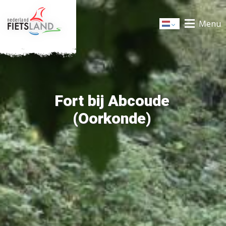
Menu
Dutch
Fort bij Abcoude
(Oorkonde)